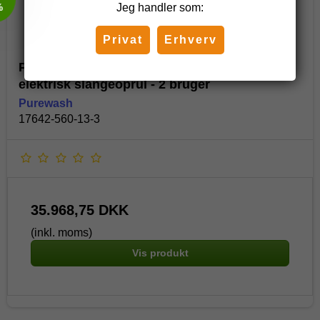
Jeg handler som:
Privat
Erhverv
Purewash rentvands anlæg 560l. med
elektrisk slangeoprul - 2 bruger
Purewash
17642-560-13-3
35.968,75 DKK
(inkl. moms)
Vis produkt