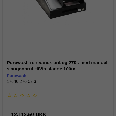
Purewash rentvands anlæg 270l. med manuel
slangeoprul HiVis slange 100m
Purewash
17640-270-02-3
12.112,50 DKK