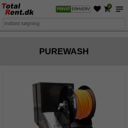
0
PRIVAT
ERHVERV
PUREWASH