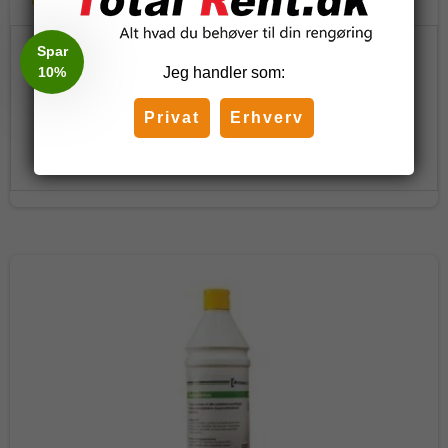
170,50 DKK
Jeg handler som:
(inkl. moms)
Privat
Erhverv
Vis produkt