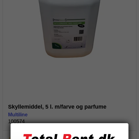
Skyllemiddel, 5 l. m/farve og parfume
Multiline
100574