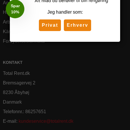
Anmeldelser
Spar
10%
Jeg handler som:
Handelsbetingelser
Arbejdspladsbrugsanvisning (APB)
Privat
Erhverv
Kärcher - Overleveringsdokument
Fortrydelsesformular
KONTAKT
Total Rent.dk
Bremsagervej 2
8230 Åbyhøj
Danmark
Telefonnr.
:
86257651
E-mail
:
kundeservice@totalrent.dk