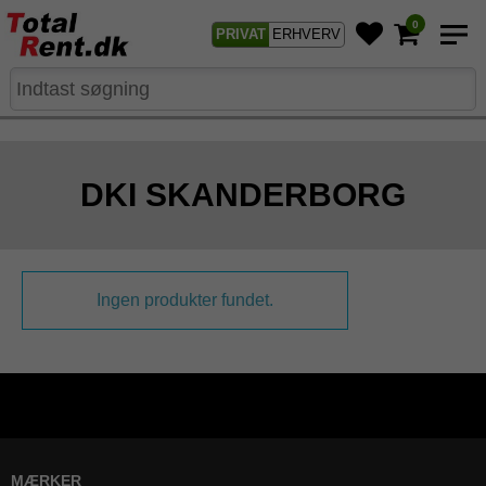
0
PRIVAT
ERHVERV
DKI SKANDERBORG
Ingen produkter fundet.
MÆRKER