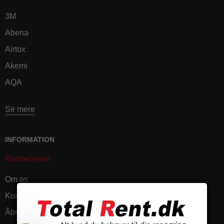
3M
Abena
Airtox
Akemi
AQA
Se mere
INFORMATION
Kundecenter
Om os
Kontakt
Åbningstider