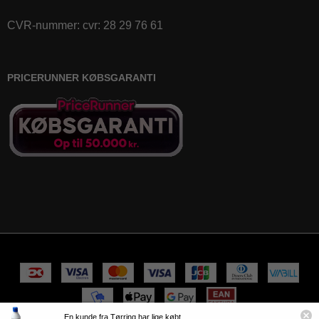
CVR-nummer
:
cvr: 28 29 76 61
PRICERUNNER KØBSGARANTI
En kunde fra Tørring har lige købt