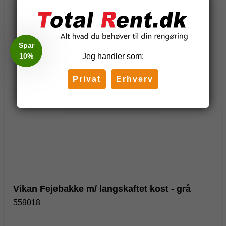
Spar
10%
Jeg handler som:
Privat
Erhverv
Vikan Fejebakke m/ langskaftet kost - grå
559018