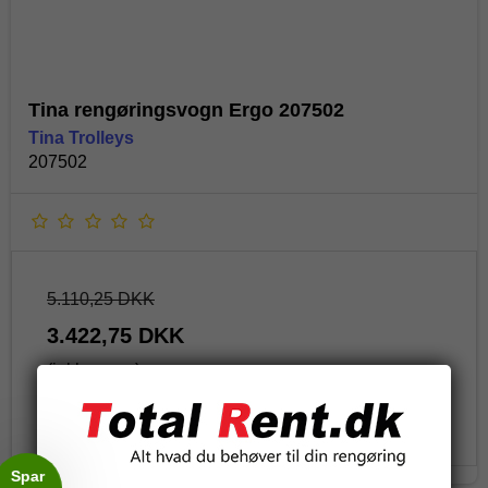
Tina rengøringsvogn Ergo 207502
Tina Trolleys
207502
5.110,25 DKK
3.422,75 DKK
(inkl. moms)
Vis produkt