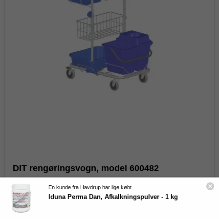
Spar 10 % på din første ordre
Skriv dig op til vores kundeklub og på de skarpeste
priser på alt hvad du behøver til din rengøring!
Navn
Email
Ja tak
**Gælder ikke i forvejen nedsatte varer samt produkter fra I-Team
Danmark.
DIT rengøringsvogn, model 600482
Ved at tilmelde dig accepterer du at modtage markedsføring via email
DIT-International
fra Total Rent ApS jf.
vores privatlivspolitik
. Du kan til enhver tid
En kunde fra Havdrup har lige købt
600482
afmelde dig.
Iduna Perma Dan, Afkalkningspulver - 1 kg