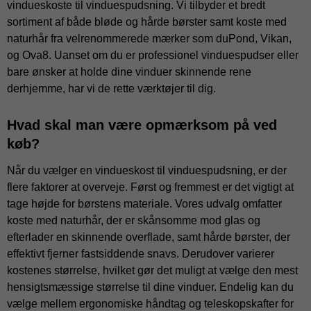
vindueskoste til vinduespudsning. Vi tilbyder et bredt
sortiment af både bløde og hårde børster samt koste med
naturhår fra velrenommerede mærker som duPond, Vikan,
og Ova8. Uanset om du er professionel vinduespudser eller
bare ønsker at holde dine vinduer skinnende rene
derhjemme, har vi de rette værktøjer til dig.
Hvad skal man være opmærksom på ved
køb?
Når du vælger en vindueskost til vinduespudsning, er der
flere faktorer at overveje. Først og fremmest er det vigtigt at
tage højde for børstens materiale. Vores udvalg omfatter
koste med naturhår, der er skånsomme mod glas og
efterlader en skinnende overflade, samt hårde børster, der
effektivt fjerner fastsiddende snavs. Derudover varierer
kostenes størrelse, hvilket gør det muligt at vælge den mest
hensigtsmæssige størrelse til dine vinduer. Endelig kan du
vælge mellem ergonomiske håndtag og teleskopskafter for