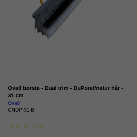
Ova8 børste - Dual trim - DuPond/natur hår -
31 cm
Ova8
CNDP-31-B