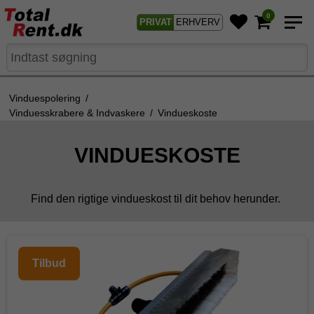
0
PRIVAT
ERHVERV
Vinduespolering
/
Vinduesskrabere & Indvaskere
/
Vindueskoste
VINDUESKOSTE
Find den rigtige vindueskost til dit behov herunder.
Tilbud