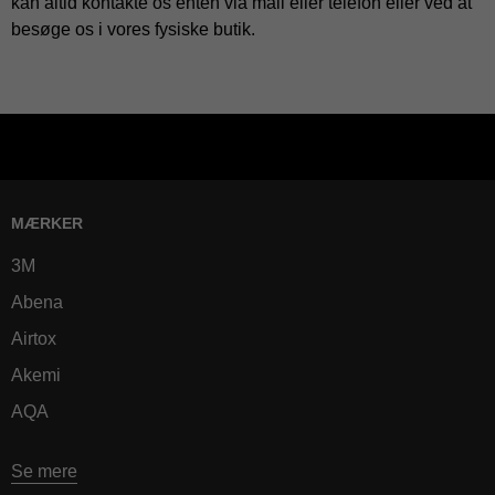
kan altid kontakte os enten via mail eller telefon eller ved at
besøge os i vores fysiske butik.
MÆRKER
3M
Abena
Airtox
Akemi
AQA
Se mere