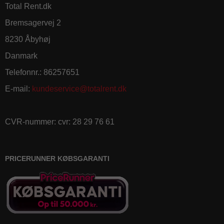
Total Rent.dk
Bremsagervej 2
8230 Åbyhøj
Danmark
Telefonnr.
:
86257651
E-mail
:
kundeservice@totalrent.dk
CVR-nummer
:
cvr: 28 29 76 61
Spar 10 % på din første ordre
PRICERUNNER KØBSGARANTI
Skriv dig op til vores kundeklub og på de skarpeste
priser på alt hvad du behøver til din rengøring!
Navn