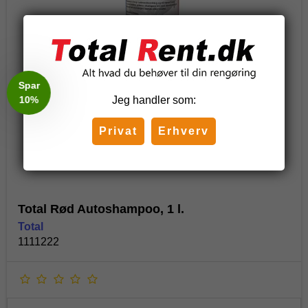
Jeg handler som:
Privat
Erhverv
Total Rød Autoshampoo, 1 l.
Total
1111222