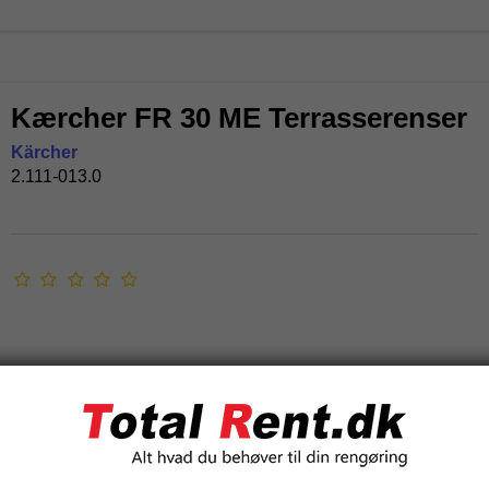
Kærcher FR 30 ME Terrasserenser
Kärcher
2.111-013.0