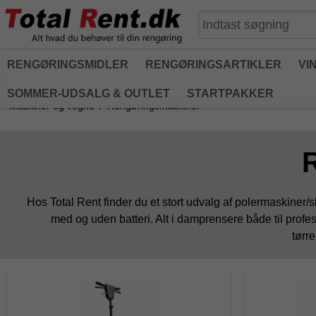
RENGØRINGSMIDLER
RENGØRINGSARTIKLER
VI
SOMMER-UDSALG & OUTLET
STARTPAKKER
Maskiner og vogne
/
Rengøringsmaskiner
Hos Total Rent finder du et stort udvalg af polermaskiner/sk
med og uden batteri. Alt i damprensere både til profes
tørre