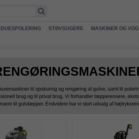
NDUESPOLERING
STØVSUGERE
MASKINER OG VO
RENGØRINGSMASKINE
uremaskiner til opskuring og rengøring af gulve, samt til polerin
sionelt brug og til privat brug. Vi forhandler tæpperensere, ekst
nsere til gulvtæpper. Endvidere har vi stort udvalg af højtryksre