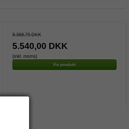
8.368,75 DKK
5.540,00 DKK
(inkl. moms)
Vis produkt