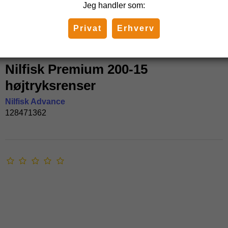
Jeg handler som:
Privat
Erhverv
Nilfisk Premium 200-15
højtryksrenser
Nilfisk Advance
128471362