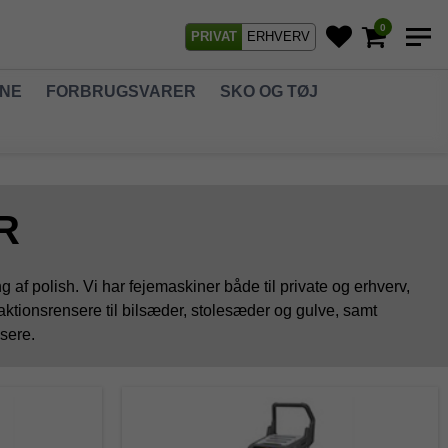
0
PRIVAT
ERHVERV
GNE
FORBRUGSVARER
SKO OG TØJ
R
g af polish. Vi har fejemaskiner både til private og erhverv,
raktionsrensere til bilsæder, stolesæder og gulve, samt
nsere.