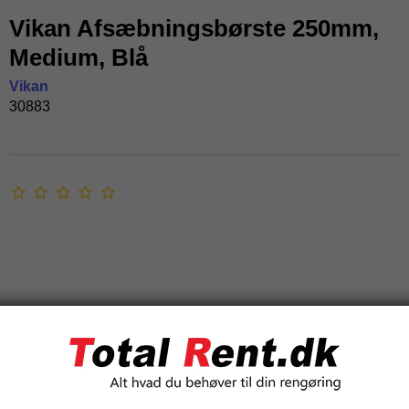
Vikan Afsæbningsbørste 250mm,
Medium, Blå
Vikan
30883