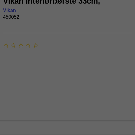
Vikan Interiørbørste 33cm,
Vikan
450052