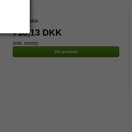
941,88 DKK
718,13 DKK
(inkl. moms)
Vis produkt