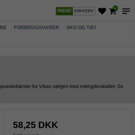
0
PRIVAT
ERHVERV
GNE
FORBRUGSVARER
SKO OG TØJ
lle opvaskebørster fra Vikan sælges med mængderabatter. Se
58,25 DKK