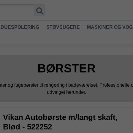
NDUESPOLERING
STØVSUGERE
MASKINER OG VO
BØRSTER
børster og fugebørster til rengøring i badeværelset. Professione
udvalget herunder.
Vikan Autobørste m/langt skaft,
Blød - 522252