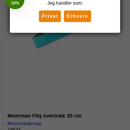
Jeg handler som:
Privat
Erhverv
Moerman Fliq overtræk 35 cm
Moermangroup
18623