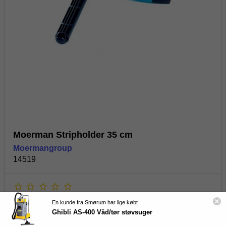
Spar 10 % på din første ordre
Skriv dig op til vores kundeklub og på de skarpeste
priser på alt hvad du behøver til din rengøring!
Navn
Email
Moerman Stripholder 35 cm
Ja tak
Moermangroup
14519
**Gælder ikke i forvejen nedsatte varer samt produkter fra I-Team
Danmark.
Ved at tilmelde dig accepterer du at modtage markedsføring via email
fra Total Rent ApS jf.
vores privatlivspolitik
. Du kan til enhver tid
En kunde fra Smørum har lige købt
afmelde dig.
Ghibli AS-400 Våd/tør støvsuger
82,50 DKK