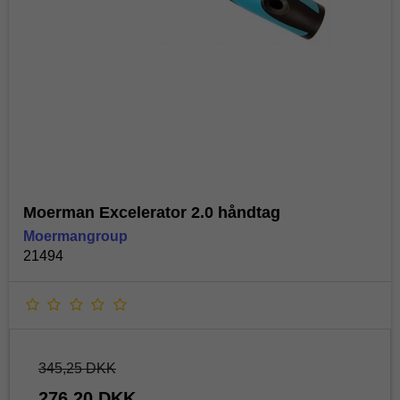
Moerman Excelerator 2.0 håndtag
Moermangroup
21494
345,25 DKK
276,20 DKK