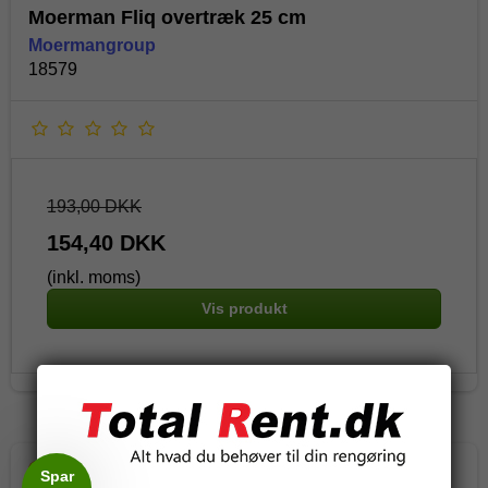
Moerman Fliq overtræk 25 cm
Moermangroup
18579
193,00 DKK
154,40 DKK
(inkl. moms)
Vis produkt
Tilbud