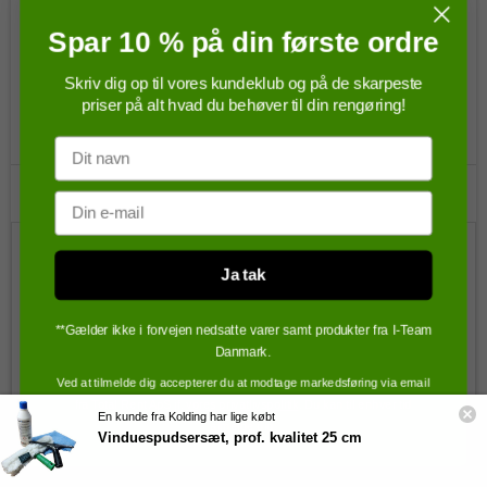
Spar 10 % på din første ordre
Rupes Polermaskine LHR 15ES
Skriv dig op til vores kundeklub og på de skarpeste
priser på alt hvad du behøver til din rengøring!
Rupes
34070
Navn
Email
3.806,25 DKK
Ja tak
2.816,00 DKK
**Gælder ikke i forvejen nedsatte varer samt produkter fra I-Team
(inkl. moms)
Danmark.
Vis produkt
Ved at tilmelde dig accepterer du at modtage markedsføring via email
fra Total Rent ApS jf.
vores privatlivspolitik
. Du kan til enhver tid
En kunde fra Kolding har lige købt
afmelde dig.
Vinduespudsersæt, prof. kvalitet 25 cm