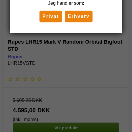
Jeg handler som:
Privat
Erhverv
Rupes LHR15 Mark V Random Orbital Bigfoot
STD
Rupes
LHR15VSTD
5.605,25 DKK
4.595,00 DKK
(inkl. moms)
Vis produkt