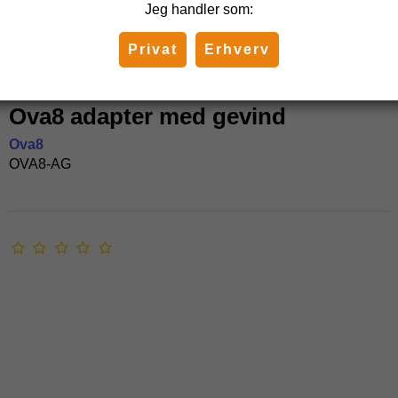
Jeg handler som:
Privat
Erhverv
Ova8 adapter med gevind
Ova8
OVA8-AG