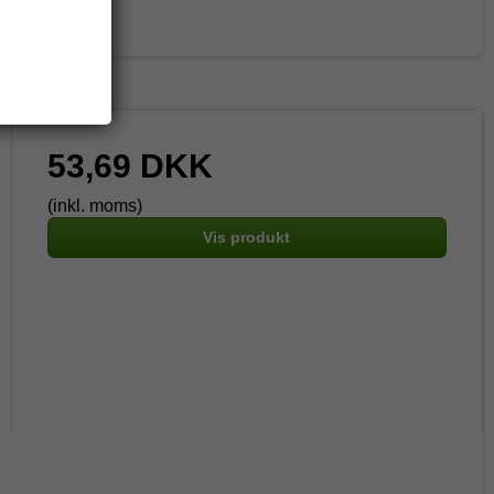
53,69 DKK
(inkl. moms)
Vis produkt