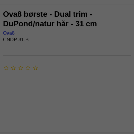
Ova8 børste - Dual trim -
DuPond/natur hår - 31 cm
Ova8
CNDP-31-B