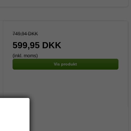
749,94 DKK
599,95 DKK
(inkl. moms)
Vis produkt