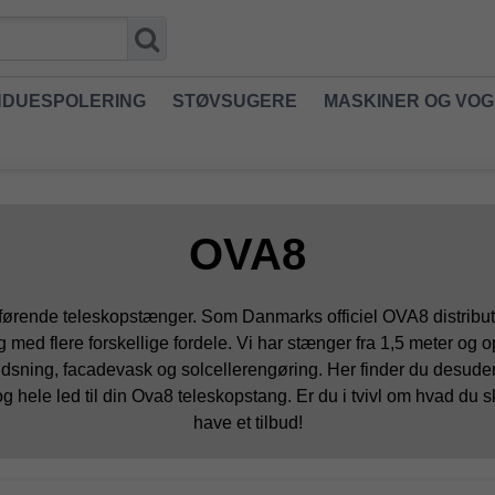
NDUESPOLERING
STØVSUGERE
MASKINER OG VO
OVA8
dførende teleskopstænger. Som Danmarks officiel OVA8 distribut
og med flere forskellige fordele. Vi har stænger fra 1,5 meter og
dsning, facadevask og solcellerengøring. Her finder du desuden
 og hele led til din Ova8 teleskopstang. Er du i tvivl om hvad du 
have et tilbud!