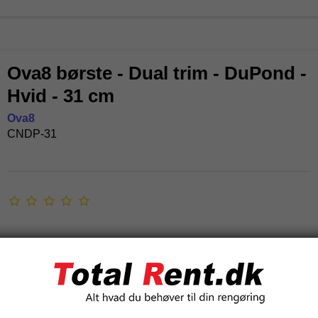
Ova8 børste - Dual trim - DuPond -
Hvid - 31 cm
Ova8
CNDP-31