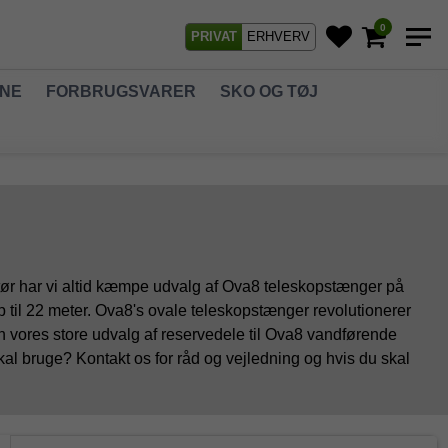
0
PRIVAT
ERHVERV
GNE
FORBRUGSVARER
SKO OG TØJ
ør har vi altid kæmpe udvalg af Ova8 teleskopstænger på
 op til 22 meter. Ova8's ovale teleskopstænger revolutionerer
 vores store udvalg af reservedele til Ova8 vandførende
skal bruge? Kontakt os for råd og vejledning og hvis du skal