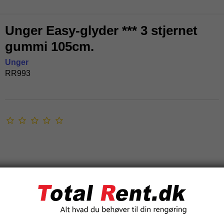
Unger Easy-glyder *** 3 stjernet
gummi 105cm.
Unger
RR993