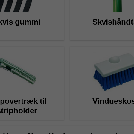
kvis gummi
Skvishåndt
ipovertræk til
Vindueskos
stripholder