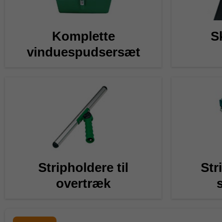
Komplette
S
vinduespudsersæt
Stripholdere til
Str
overtræk