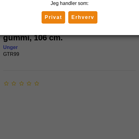
Jeg handler som:
Privat
Erhverv
Unger Green Label medium
gummi, 106 cm.
Unger
GTR99