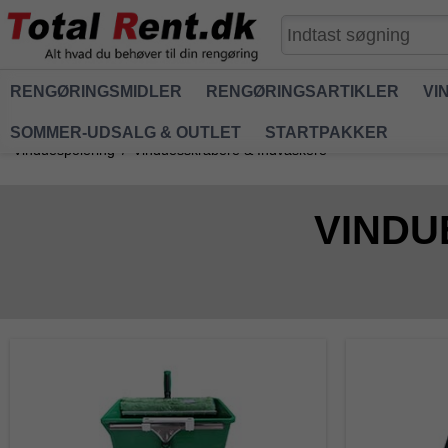
RENGØRINGSMIDLER
RENGØRINGSARTIKLER
VI
SOMMER-UDSALG & OUTLET
STARTPAKKER
Vinduespolering
/
Vinduesskrabere & Indvaskere
VINDU