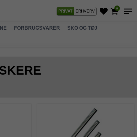
0
PRIVAT
ERHVERV
GNE
FORBRUGSVARER
SKO OG TØJ
ASKERE