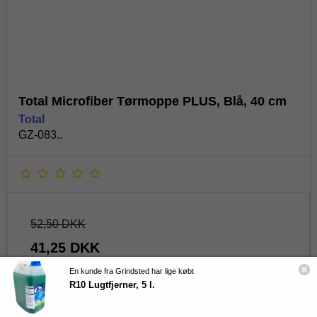
Spar 10 % på din første ordre
Skriv dig op til vores kundeklub og på de skarpeste
priser på alt hvad du behøver til din rengøring!
Navn
Total Microfiber Tørmoppe PLUS, Blå, 40 cm
Total
Email
GZ-083..
Ja tak
**Gælder ikke i forvejen nedsatte varer samt produkter fra I-Team
52,50 DKK
Danmark.
41,25 DKK
Ved at tilmelde dig accepterer du at modtage markedsføring via email
fra Total Rent ApS jf.
vores privatlivspolitik
. Du kan til enhver tid
(inkl. moms)
En kunde fra Grindsted har lige købt
afmelde dig.
R10 Lugtfjerner, 5 l.
Vis produkt