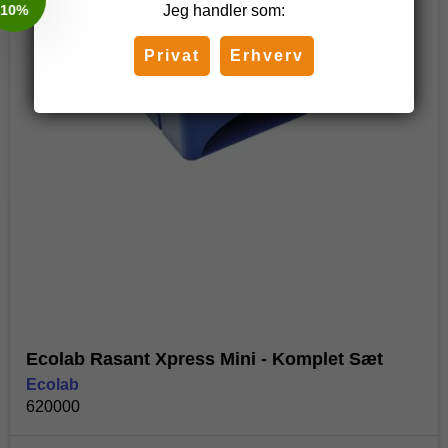
Jeg handler som:
Privat
Erhverv
Ecolab Rasant Xpress Mini - Komplet Sæt
Ecolab
620000