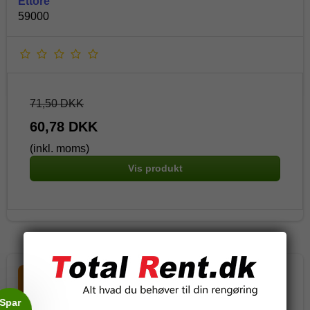
Ettore
59000
71,50 DKK
60,78 DKK
(inkl. moms)
Vis produkt
Tilbud