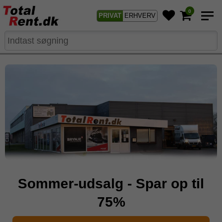
0
PRIVAT
ERHVERV
Flytte hjemmefra
Sommer-udsalg - Spar op til
rengøringspakke
75%