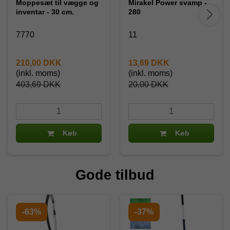
Moppesæt til vægge og
Mirakel Power svamp -
inventar - 30 cm.
280
7770
11
210,00 DKK
13,69 DKK
(inkl. moms)
(inkl. moms)
403,69 DKK
20,00 DKK
Køb
Køb
Gode tilbud
-63%
-37%