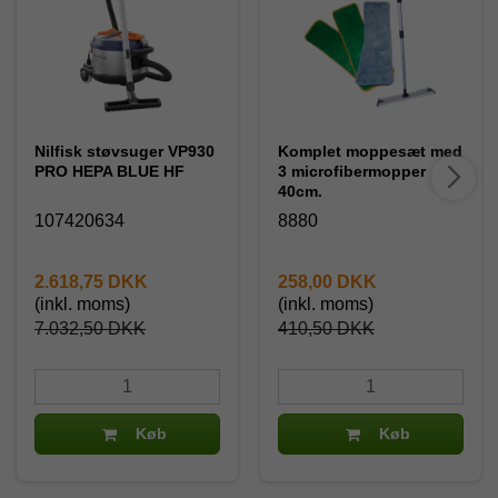
Nilfisk støvsuger VP930
Komplet moppesæt med
PRO HEPA BLUE HF
3 microfibermopper
40cm.
107420634
8880
2.618,75 DKK
258,00 DKK
(inkl. moms)
(inkl. moms)
7.032,50 DKK
410,50 DKK
Køb
Køb