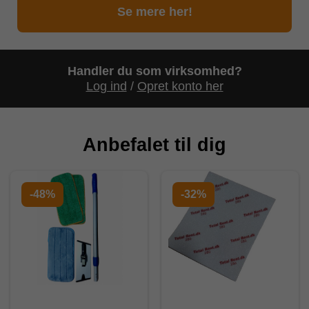
Se her
Se mere her!
Handler du som virksomhed?
Log ind
/
Opret konto her
Anbefalet til dig
-48%
-32%