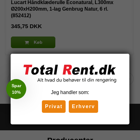
Lucart Håndklæderulle Econatural, L300mx
Ø200xH200mm, 1-lag Genbrug Natur, 6 rl.
(852412)
345,75 DKK
Køb
Spar
10%
Jeg handler som:
Privat
Erhverv