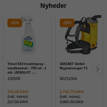
Nyheder
-32%
-29%
Trinol 810 Insektspray -
UDGÅET Ghibli
vandbaseret - 750 ml - 1
Rygstøvsuger T1
stk. UDSOLGT -
Forventes på lager 11/8-
100508
80251004
26
155,00 DKK
2.743,75 DKK
(inkl. moms)
(inkl. moms)
227,50 DKK
3.887,50 DKK