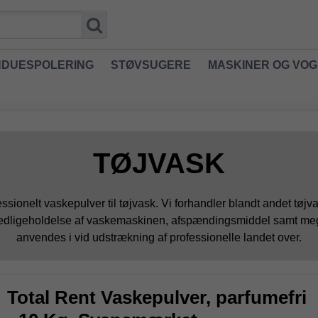
NDUESPOLERING
STØVSUGERE
MASKINER OG VO
TØJVASK
fessionelt vaskepulver til tøjvask. Vi forhandler blandt andet tø
edligeholdelse af vaskemaskinen, afspændingsmiddel samt meget a
anvendes i vid udstrækning af professionelle landet over.
Total Rent Vaskepulver, parfumefri