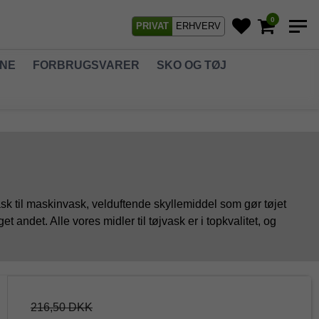
0
PRIVAT
ERHVERV
GNE
FORBRUGSVARER
SKO OG TØJ
jvask til maskinvask, velduftende skyllemiddel som gør tøjet
ndet. Alle vores midler til tøjvask er i topkvalitet, og
216,50 DKK