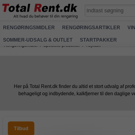
RENGØRINGSMIDLER
RENGØRINGSARTIKLER
VI
SOMMER-UDSALG & OUTLET
STARTPAKKER
Rengøringsmidler
/
Specielle produkter
/
Tøjvask
Her på Total Rent.dk finder du altid et stort udvalg af pro
behageligt og indbydende, kalkfjerner til den daglige v
Tilbud