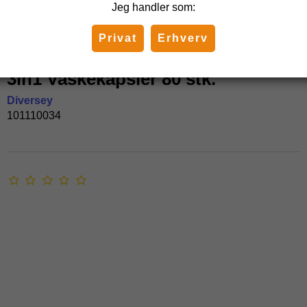
Jeg handler som:
Privat
Erhverv
Omo Pro Formula Active Clean
3in1 Vaskekapsler 80 stk.
Diversey
101110034