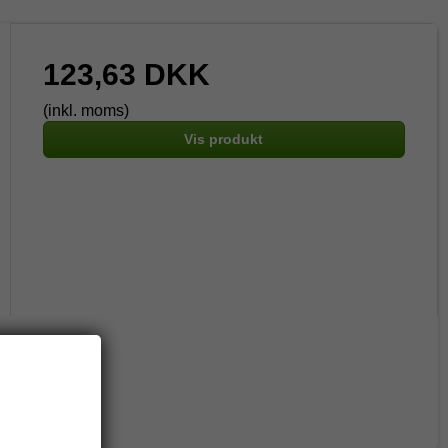
123,63 DKK
(inkl. moms)
Vis produkt