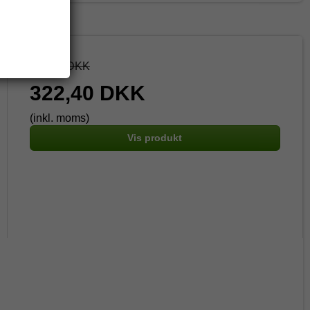
403,00 DKK
322,40 DKK
(inkl. moms)
Vis produkt