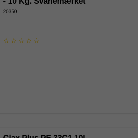
- 10 Kg. Svanemærket
20350
Clax Plus PE 33C1 10L -