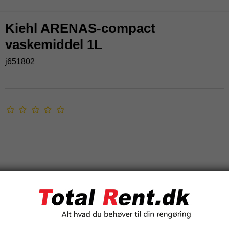
Kiehl ARENAS-compact
vaskemiddel 1L
j651802