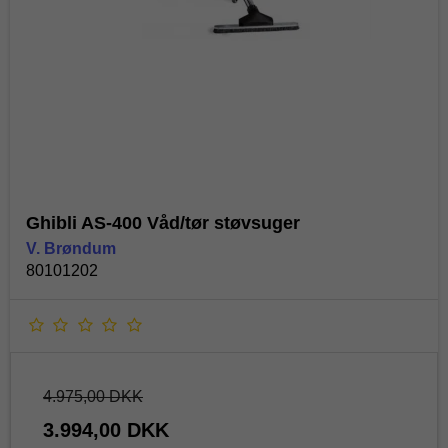
Ghibli AS-400 Våd/tør støvsuger
V. Brøndum
80101202
4.975,00 DKK
3.994,00 DKK