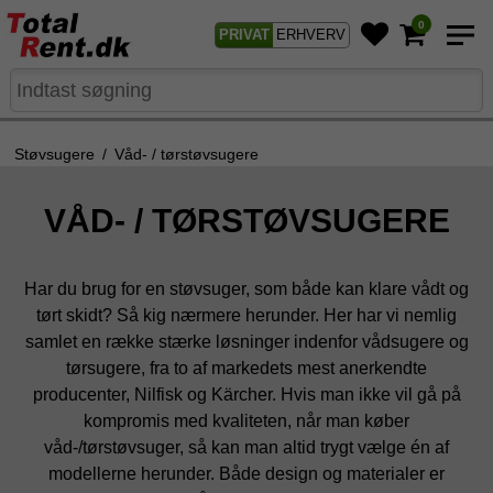
0
PRIVAT
ERHVERV
Støvsugere
/
Våd- / tørstøvsugere
VÅD- / TØRSTØVSUGERE
Har du brug for en støvsuger, som både kan klare vådt og
tørt skidt? Så kig nærmere herunder. Her har vi nemlig
samlet en række stærke løsninger indenfor vådsugere og
tørsugere, fra to af markedets mest anerkendte
producenter, Nilfisk og Kärcher. Hvis man ikke vil gå på
kompromis med kvaliteten, når man køber
våd-/tørstøvsuger, så kan man altid trygt vælge én af
modellerne herunder. Både design og materialer er