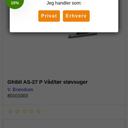
Jeg handler som:
Privat
Erhverv
Ghibli AS-27 P Våd/tør støvsuger
V. Brøndum
80101003