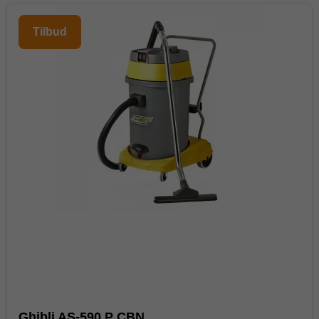
Tilbud
Ghibli AS-590 P CBN