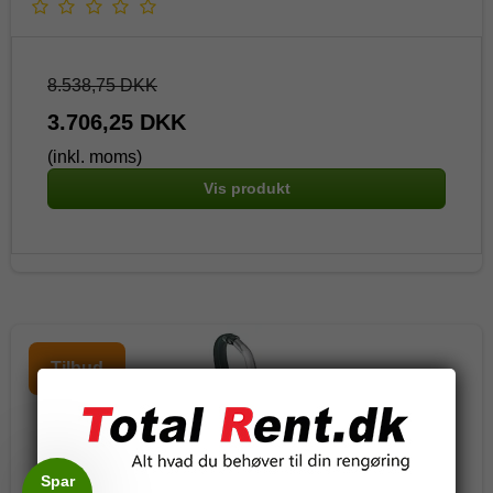
8.538,75 DKK
3.706,25 DKK
(inkl. moms)
Vis produkt
Tilbud