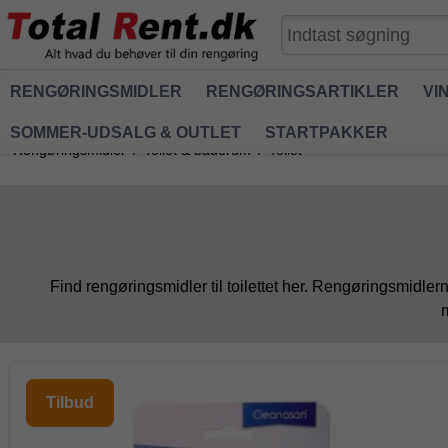
RENGØRINGSMIDLER
RENGØRINGSARTIKLER
VI
SOMMER-UDSALG & OUTLET
STARTPAKKER
Rengøringsmidler
/
Toilet & baderum
/
Toilet
Find rengøringsmidler til toilettet her. Rengøringsmidlerne
m
Tilbud