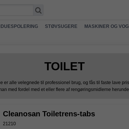
NDUESPOLERING
STØVSUGERE
MASKINER OG VO
TOILET
 er alle velegnede til professionel brug, og fås til faste lave pri
an med fordel med et eller flere af rengøringsmidlerne herunde
Cleanosan Toiletrens-tabs
21210