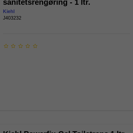
sanitetsrengøring - 1 ltr.
Kiehl
J403232