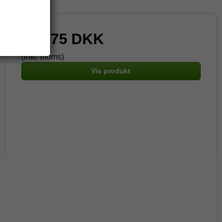
221,75 DKK
(inkl. moms)
Vis produkt