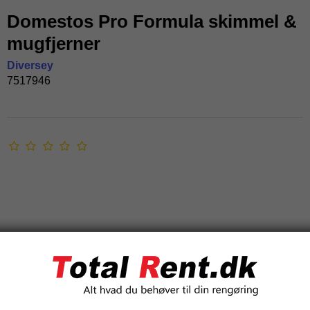
Domestos Pro Formula skimmel &
mugfjerner
Diversey
7517946