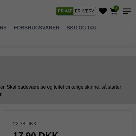
0
PRIVAT
ERHVERV
GNE
FORBRUGSVARER
SKO OG TØJ
ser. Skal badeværelse og toilet virkelige skinne, så starter
r.
22,38 DKK
17,90 DKK