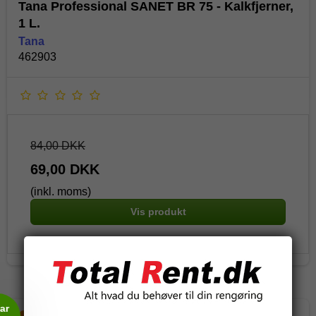
Tana Professional SANET BR 75 - Kalkfjerner,
1 L.
Tana
462903
84,00 DKK
69,00 DKK
(inkl. moms)
Vis produkt