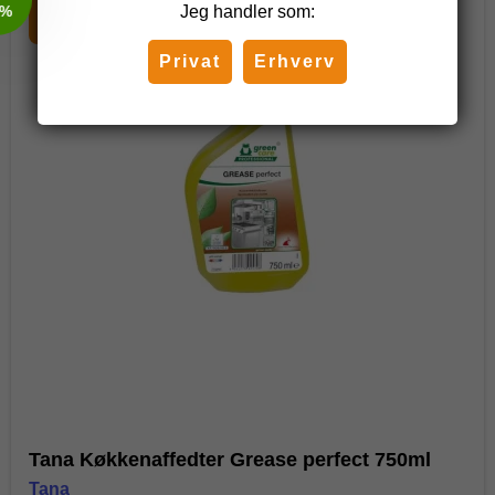
Jeg handler som:
Tilbud
Privat
Erhverv
Tana Køkkenaffedter Grease perfect 750ml
Tana