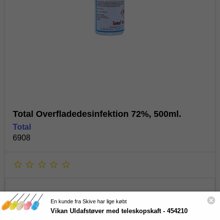
Spar 10 % på din første ordre
Skriv dig op til vores kundeklub og på de skarpeste
priser på alt hvad du behøver til din rengøring!
Navn
Email
Total Overfladedesinfektion 72%, 500ml.
Ja tak
Total
6908
**Gælder ikke i forvejen nedsatte varer samt produkter fra I-Team
Danmark.
Ved at tilmelde dig accepterer du at modtage markedsføring via email
fra Total Rent ApS jf.
vores privatlivspolitik
. Du kan til enhver tid
afmelde dig.
69,88 DKK
En kunde fra Skive har lige købt
Vikan Uldafstøver med teleskopskaft - 454210
(inkl. moms)