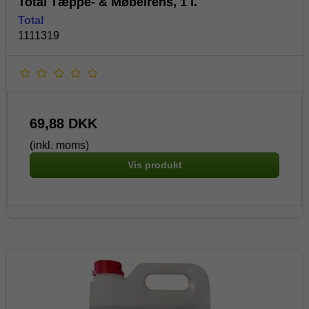
Total Tæppe- & Møbelrens, 1 l.
Total
1111319
69,88 DKK
(inkl. moms)
Vis produkt