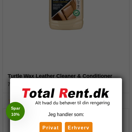
Turtle Wax Leather Cleaner & Conditioner
74660013663
Spar
10%
Jeg handler som:
312,50 DKK
Privat
Erhverv
157,50 DKK