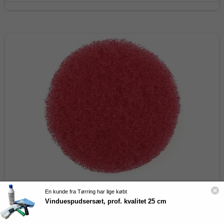
Spar 10 % på din første ordre
Skriv dig op til vores kundeklub og på de skarpeste
priser på alt hvad du behøver til din rengøring!
Navn
Email
Ja tak
**Gælder ikke i forvejen nedsatte varer samt produkter fra I-Team
Danmark.
Ved at tilmelde dig accepterer du at modtage markedsføring via email
fra Total Rent ApS jf.
vores privatlivspolitik
. Du kan til enhver tid
En kunde fra Tørring har lige købt
afmelde dig.
Vinduespudsersæt, prof. kvalitet 25 cm