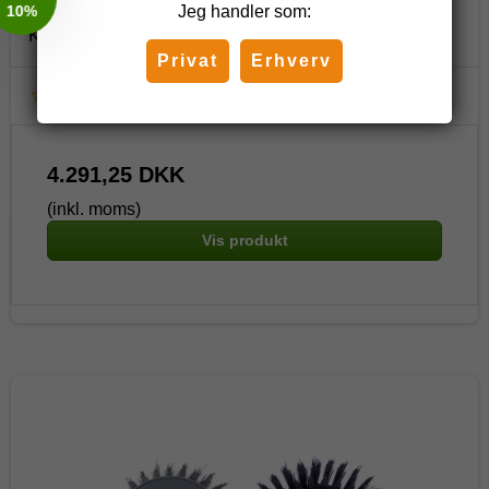
i-team Danmark
Jeg handler som:
K.1.S.72.0079.357
Privat
Erhverv
4.291,25 DKK
(inkl. moms)
Vis produkt