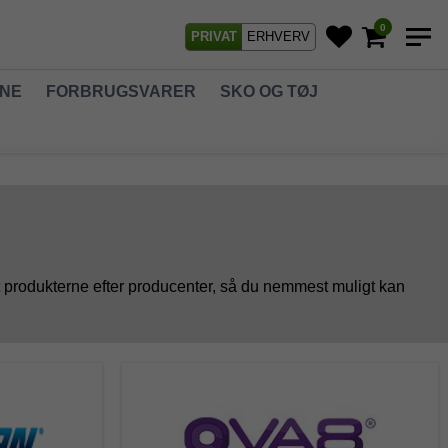
0
PRIVAT
ERHVERV
GNE
FORBRUGSVARER
SKO OG TØJ
t produkterne efter producenter, så du nemmest muligt kan