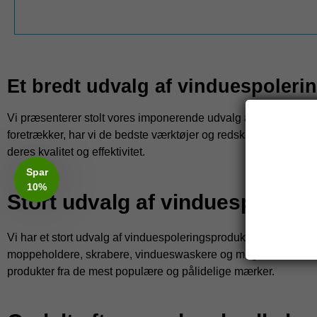
Et bredt udvalg af vinduespoler
Vi præsenterer stolt vores imponerende udvalg af vinduespol
foretrækker, har vi de bedste værktøjer og redskaber til vindu
deres kvalitet og effektivitet.
Spar
10%
Stort udvalg af vinduespoleri
Vi har et stort udvalg af vinduespoleringsprodukter fra forskel
moppeholdere, skrabere, vindueswaskere og meget mere. Uanse
produkter fra de mest populære og pålidelige mærker.