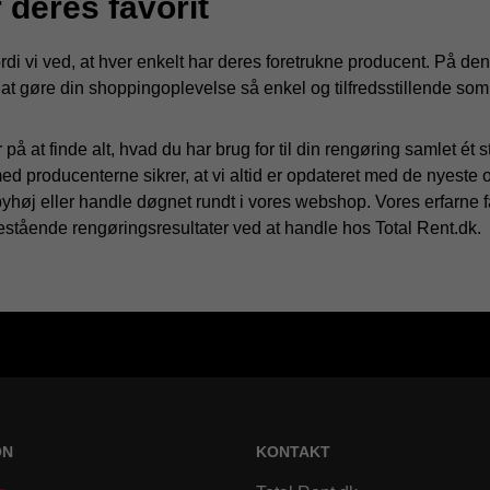
 deres favorit
ordi vi ved, at hver enkelt har deres foretrukne producent. På
at gøre din shoppingoplevelse så enkel og tilfredsstillende som
 at finde alt, hvad du har brug for til din rengøring samlet ét ste
ed producenterne sikrer, at vi altid er opdateret med de nyeste
høj eller handle døgnet rundt i vores webshop. Vores erfarne fagf
estående rengøringsresultater ved at handle hos Total Rent.dk.
ON
KONTAKT