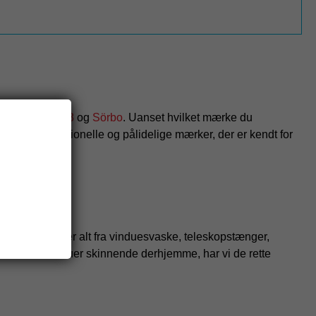
oerman
,
OVA8
og
Sörbo
. Uanset hvilket mærke du
rum af professionelle og pålidelige mærker, der er kendt for
ortiment omfatter alt fra vinduesvaske, teleskopstænger,
lde dine vinduer skinnende derhjemme, har vi de rette