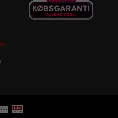
t.dk
1