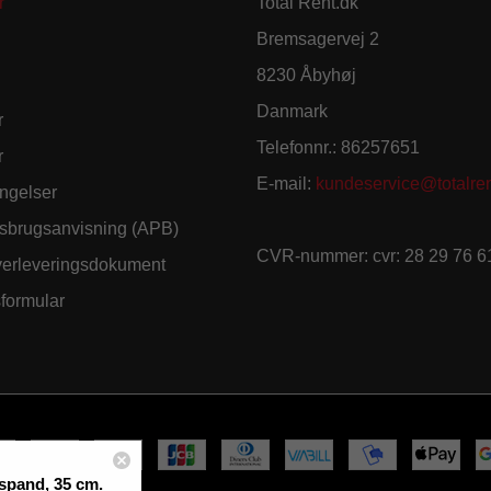
r
Total Rent.dk
Bremsagervej 2
8230 Åbyhøj
Danmark
r
Telefonnr.
:
86257651
r
E-mail
:
kundeservice@totalren
ngelser
sbrugsanvisning (APB)
CVR-nummer
:
cvr: 28 29 76 6
verleveringsdokument
sformular
spand, 35 cm.