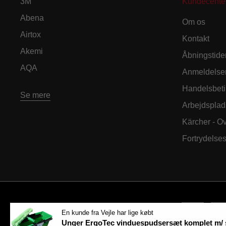
3M
Kundecente
Abena
Om os
Airtox
Kontakt
Akemi
Åbningstide
AQA
Anmeldelse
Handelsbeti
Se mere
Arbejdsplad
Kärcher - O
Fortrydelse
En kunde fra Vejle har lige købt
Unger ErgoTec vinduespudsersæt komplet m/ 