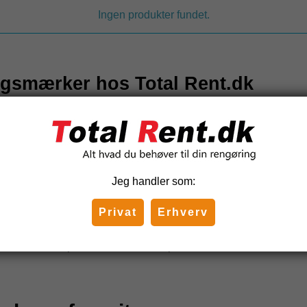
Ingen produkter fundet.
ingsmærker hos Total Rent.dk
eringsprodukter fra førende producenter som
Unger
,
ETTORE
,
M
espudsning samlet ét sted. Vores sortiment dækker et bredt spekt
Jeg handler som:
ngsprodukter fra topmærker
Privat
Erhverv
lige mærker, så du kan finde præcis det, du har brug for. Vores s
t om du er professionel vinduespudser eller foretrækker at ho