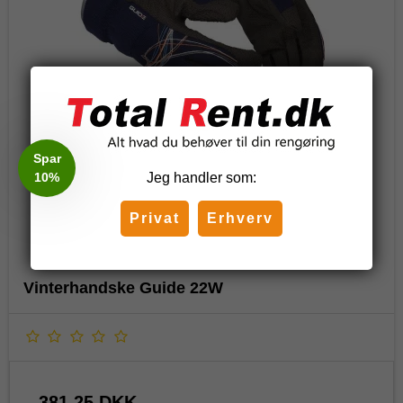
Spar
10%
Jeg handler som:
Privat
Erhverv
Vinterhandske Guide 22W
381,25 DKK