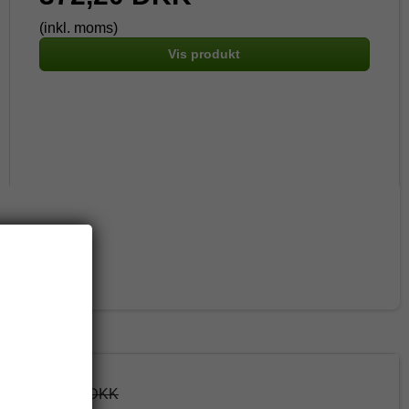
(inkl. moms)
Vis produkt
614,75 DKK