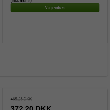
(inkl. moms)
Vis produkt
465,25 DKK
372,20 DKK