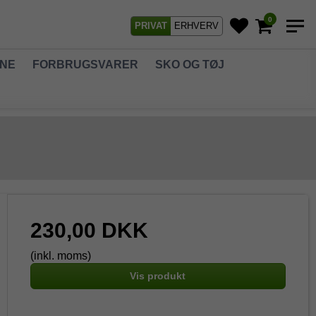
0
PRIVAT
ERHVERV
GNE
FORBRUGSVARER
SKO OG TØJ
230,00 DKK
(inkl. moms)
Vis produkt