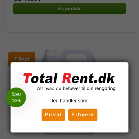
Vis produkt
Tilbud
Spar
10%
Jeg handler som:
Privat
Erhverv