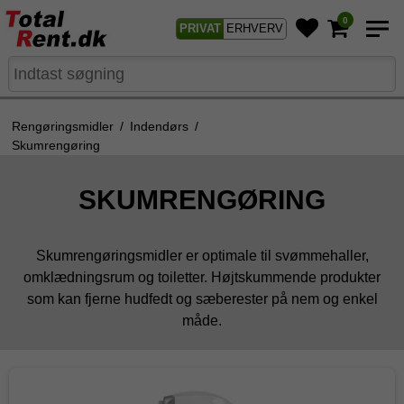
0
PRIVAT
ERHVERV
Rengøringsmidler
/
Indendørs
/
Skumrengøring
SKUMRENGØRING
Skumrengøringsmidler er optimale til svømmehaller,
omklædningsrum og toiletter. Højtskummende produkter
som kan fjerne hudfedt og sæberester på nem og enkel
måde.