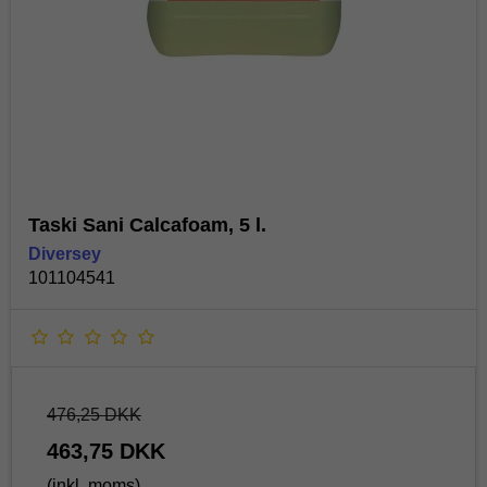
Taski Sani Calcafoam, 5 l.
Diversey
101104541
476,25 DKK
463,75 DKK
(inkl. moms)