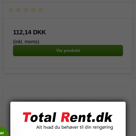
112,14 DKK
(inkl. moms)
Vis produkt