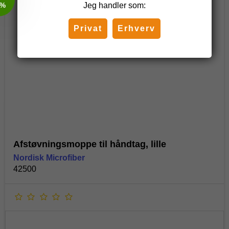
Jeg handler som:
Privat
Erhverv
Afstøvningsmoppe til håndtag, lille
Nordisk Microfiber
42500