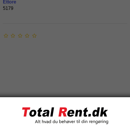
Ettore
5179
Ettore Vaskehandske - Microswipe