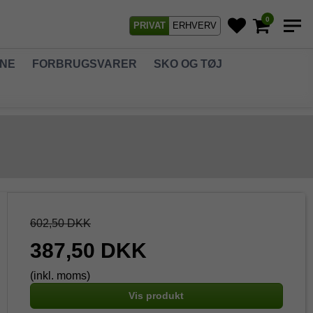
0
PRIVAT
ERHVERV
GNE
FORBRUGSVARER
SKO OG TØJ
602,50 DKK
387,50 DKK
(inkl. moms)
Vis produkt