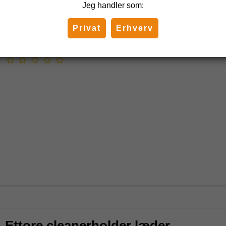
Ettore
Jeg handler som:
59000
Privat
Erhverv
Ettore cleanerholder læder -