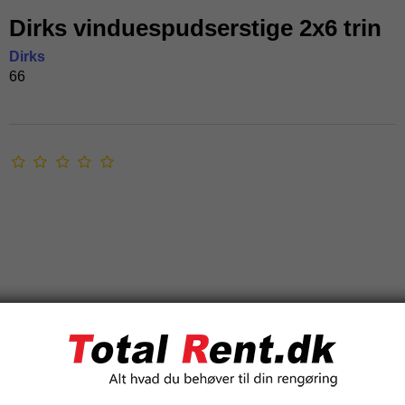
Dirks vinduespudserstige 2x6 trin
Dirks
66