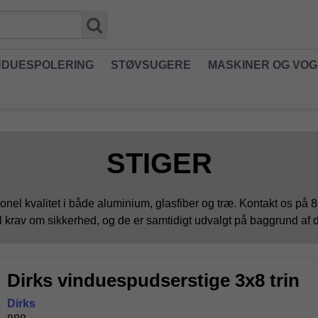
NDUESPOLERING
STØVSUGERE
MASKINER OG VO
STIGER
ionel kvalitet i både aluminium, glasfiber og træ. Kontakt os på 86
til krav om sikkerhed, og de er samtidigt udvalgt på baggrund af d
Dirks vinduespudserstige 3x8 trin
Dirks