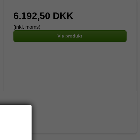
6.192,50 DKK
(inkl. moms)
Vis produkt