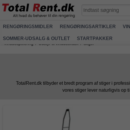
RENGØRINGSMIDLER
RENGØRINGSARTIKLER
VI
SOMMER-UDSALG & OUTLET
STARTPAKKER
Vinduespolering
/
Udstyr til vinduesvask
/
Stiger
TotalRent.dk tilbyder et bredt program af stiger i profess
vores stiger lever naturligvis op 