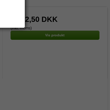
6.762,50 DKK
(inkl. moms)
Vis produkt