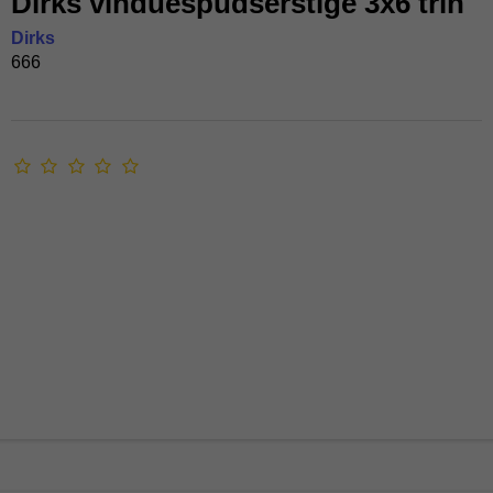
Dirks vinduespudserstige 3x6 trin
Dirks
666