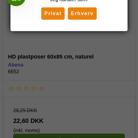
Privat
Erhverv
HD plastposer 60x85 cm, naturel
Abena
6652
28,25 DKK
22,60 DKK
(inkl. moms)