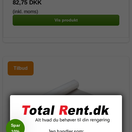
82,75 DKK
(inkl. moms)
Vis produkt
Tilbud
Spar
10%
Jeg handler som: