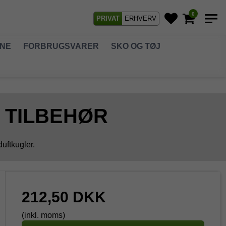
0
PRIVAT
ERHVERV
GNE
FORBRUGSVARER
SKO OG TØJ
 TILBEHØR
duftkugler.
212,50 DKK
(inkl. moms)