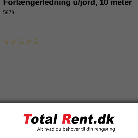
Forlængerledning u/jord, 10 meter
5979