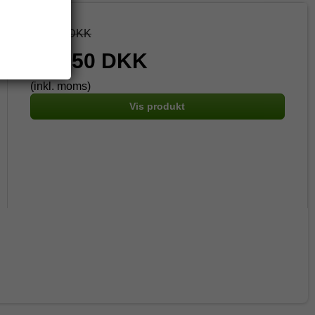
422,50 DKK
307,50 DKK
(inkl. moms)
Vis produkt