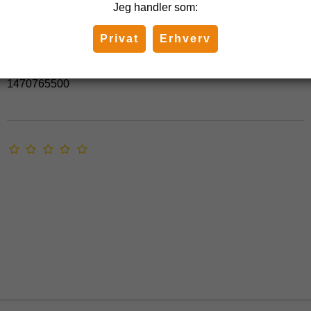
Jeg handler som:
Støvsugerslange til Nilfisk VP300 -
Privat
Erhverv
Original
Nilfisk Advance
1470765500