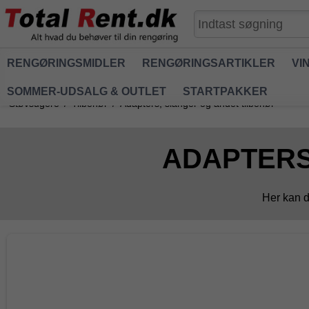
RENGØRINGSMIDLER
RENGØRINGSARTIKLER
VI
SOMMER-UDSALG & OUTLET
STARTPAKKER
Støvsugere
/
Tilbehør
/
Adapters, slanger og andet tilbehør
ADAPTERS
Her kan du