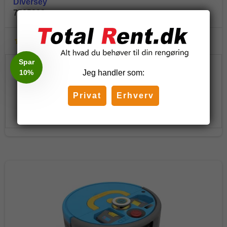
Diversey
7525332
Spar
10%
Jeg handler som:
Ring for pris
Privat
Erhverv
Vis produkt