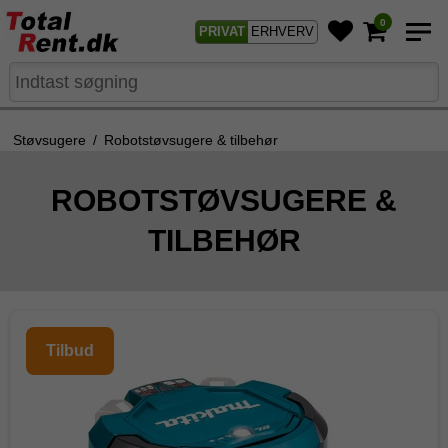
0
PRIVAT
ERHVERV
Støvsugere
/
Robotstøvsugere & tilbehør
ROBOTSTØVSUGERE &
TILBEHØR
Tilbud