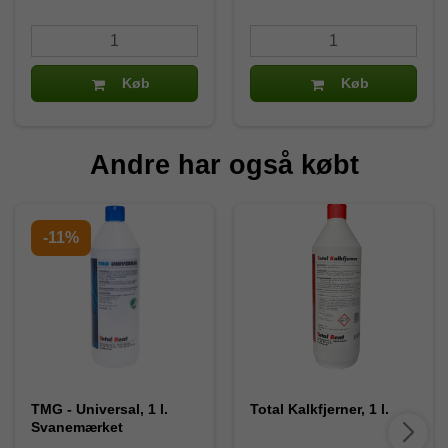
Køb
Køb
Andre har også købt
-11%
TMG - Universal, 1 l.
Total Kalkfjerner, 1 l.
Svanemærket