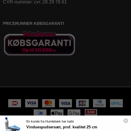
CVR-nummer
:
cvr: 28 29 76 61
PRICERUNNER KØBSGARANTI
En kunde fra Humlebæk har købt
Vinduespudsersæt, prof. kvalitet 25 cm
100% sikker handel