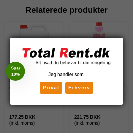
Relaterede produkter
Spar
10%
Jeg handler som:
TMG - Sani 100, 5 l
Kiehl SanEco
Privat
Erhverv
Svanemærket
sanitetsrengøring m.
farve & parfume - 1 ltr.
1111111-TMG
J401533
177,25 DKK
221,75 DKK
(inkl. moms)
(inkl. moms)