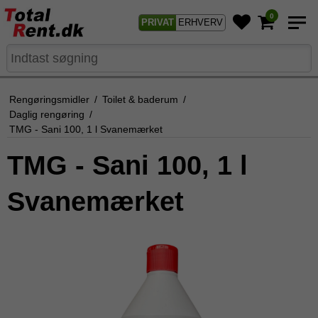
0
PRIVAT
ERHVERV
Rengøringsmidler
/
Toilet & baderum
/
Daglig rengøring
/
TMG - Sani 100, 1 l Svanemærket
TMG - Sani 100, 1 l
Svanemærket