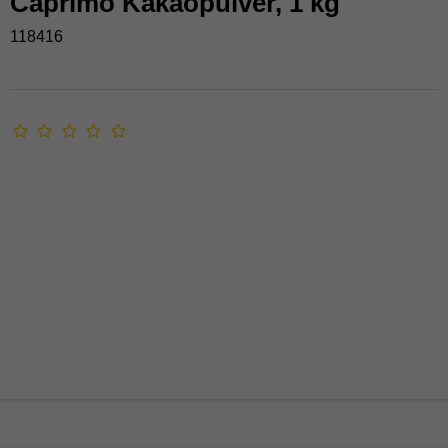
Caprimo Kakaopulver, 1 kg
118416