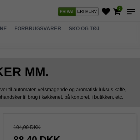
0
PRIVAT
ERHVERV
GNE
FORBRUGSVARER
SKO OG TØJ
KER MM.
ulver til automater, velsmagende og aromatisk luksus kaffe,
dsker til brug i køkkenet, på kontoret, i butikken, etc.
104,00 DKK
88,40 DKK