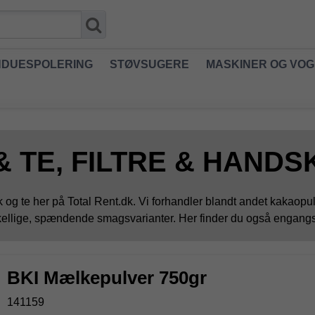
NDUESPOLERING
STØVSUGERE
MASKINER OG VO
& TE, FILTRE & HANDS
rik og te her på Total Rent.dk. Vi forhandler blandt andet kakaop
ellige, spændende smagsvarianter. Her finder du også engangshan
BKI Mælkepulver 750gr
141159