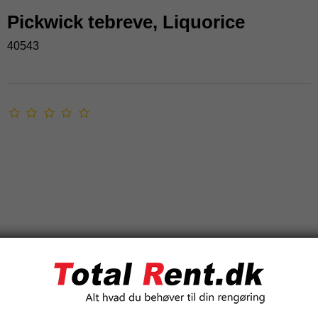
Pickwick tebreve, Liquorice
40543