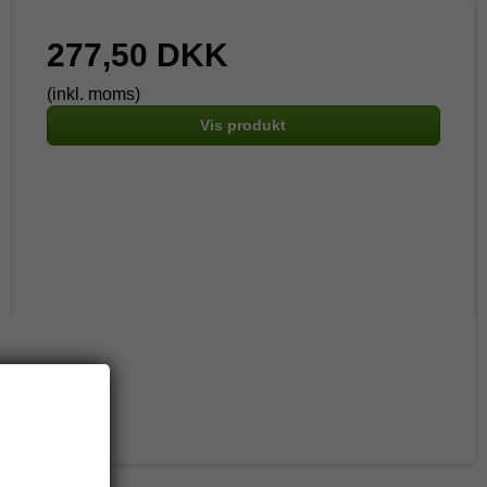
277,50 DKK
(inkl. moms)
Vis produkt