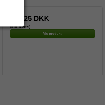
341,25 DKK
(inkl. moms)
Vis produkt