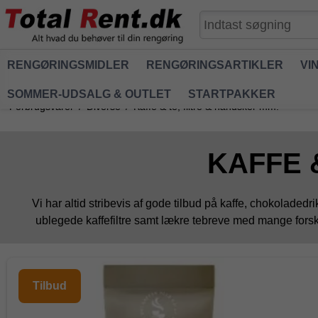
RENGØRINGSMIDLER
RENGØRINGSARTIKLER
VI
SOMMER-UDSALG & OUTLET
STARTPAKKER
Forbrugsvarer
/
Diverse
/
Kaffe & te, filtre & handsker mm.
KAFFE 
Vi har altid stribevis af gode tilbud på kaffe, chokoladed
ublegede kaffefiltre samt lækre tebreve med mange forsk
Tilbud