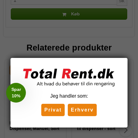
Stk.
Køb
Relaterede produkter
-60%
-75%
Spar
10%
Jeg handler som:
Privat
Erhverv
Diversey IntelliCare
Kimberly-Clark Stander
Dispenser, Manuel, Sort
til dispenser - sort