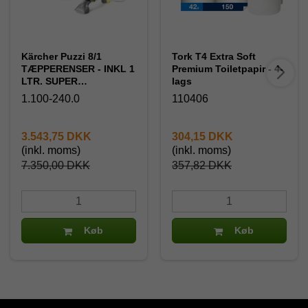
Kärcher Puzzi 8/1
Tork T4 Extra Soft
TÆPPERENSER - INKL 1
Premium Toiletpapir - 4-
LTR. SUPER
lags
TÆPPERENS TIL
1.100-240.0
110406
MASKINEN.. Ny
kraftigere model
3.543,75 DKK
304,15 DKK
(inkl. moms)
(inkl. moms)
7.350,00 DKK
357,82 DKK
Køb
Køb