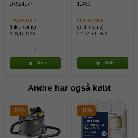
D7524177
11430
125,25 DKK
569,38 DKK
(inkl. moms)
(inkl. moms)
313,12 DKK
2.277,50 DKK
Køb
Køb
Andre har også købt
-52%
-15%