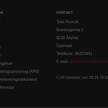
ON
KONTAKT
r
Total Rent.dk
Bremsagervej 2
8230 Åbyhøj
Danmark
r
Telefonnr.
:
86257651
r
E-mail
:
kundeservice@totalren
ngelser
sbrugsanvisning (APB)
CVR-nummer
:
cvr: 28 29 76 6
verleveringsdokument
sformular