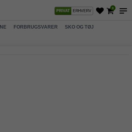
0
PRIVAT
ERHVERV
GNE
FORBRUGSVARER
SKO OG TØJ