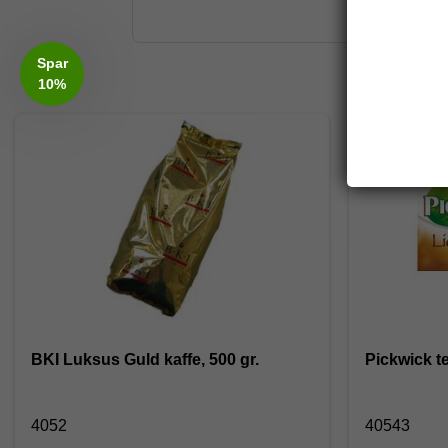
Spar
10%
BKI Luksus Guld kaffe, 500 gr.
Pickwick t
4052
40543