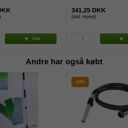
 DKK
341,25 DKK
)
(inkl. moms)
Køb
Andre har også købt
-24%