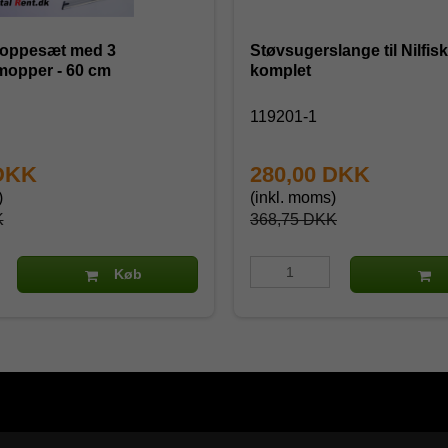
oppesæt med 3
Støvsugerslange til Nilfis
mopper - 60 cm
komplet
119201-1
 DKK
280,00 DKK
)
(inkl. moms)
K
368,75 DKK
Køb