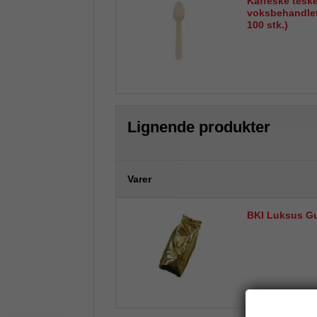
Kaffeske tesk
voksbehandlet
100 stk.)
Lignende produkter
Varer
BKI Luksus Gul