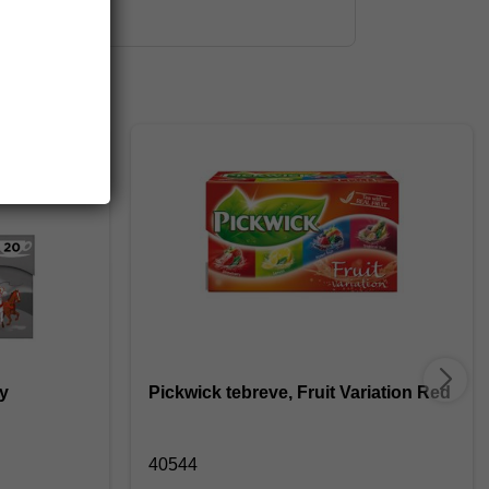
ay
Pickwick tebreve, Fruit Variation Red
40544