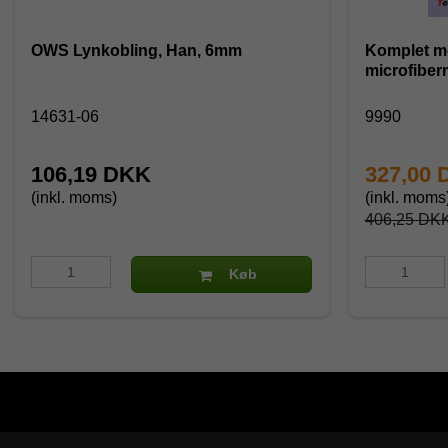
OWS Lynkobling, Han, 6mm
Komplet m
microfiber
14631-06
9990
106,19 DKK
327,00
(inkl. moms)
(inkl. moms
406,25 DK
Køb