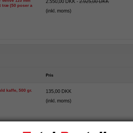
e Verive 110 mm
2.550,00 DKK
-
2.925,00 DKK
 træ (50 poser a
(inkl. moms)
Pris
d kaffe, 500 gr.
135,00 DKK
(inkl. moms)