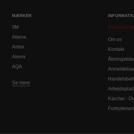
MÆRKER
INFORMATI
3M
Kundecente
Abena
Om os
Airtox
Kontakt
Akemi
Åbningstide
AQA
Anmeldelse
Handelsbeti
Se mere
Arbejdsplad
Kärcher - O
Fortrydelse