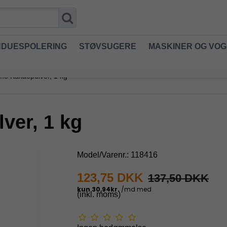
NDUESPOLERING
STØVSUGERE
MASKINER OG VO
mo Kakaopulver, 1 kg
ver, 1 kg
Model/Varenr.:
118416
123,75 DKK
137,50 DKK
(inkl. moms)