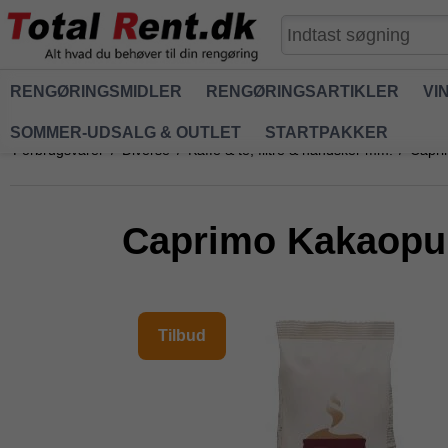
RENGØRINGSMIDLER
RENGØRINGSARTIKLER
VI
SOMMER-UDSALG & OUTLET
STARTPAKKER
Forbrugsvarer
/
Diverse
/
Kaffe & te, filtre & handsker mm.
/
Capri
Caprimo Kakaopul
Tilbud