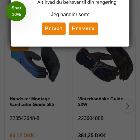
Spar
10%
Jeg handler som:
Relaterede produkter
Privat
Erhverv
-17%
Handsker Montage
Vinterhandske Guide
Vandtætte Guide 585
22W
223542648-8
223604888
66,12 DKK
381,25 DKK