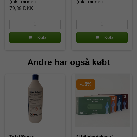
(inkl. moms)
(inkl. moms)
79,88 DKK
Køb
Køb
Andre har også købt
-15%
Total Super
Nitril Handsker u/