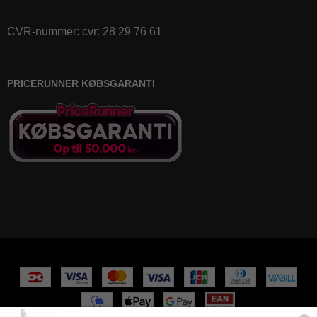
CVR-nummer
:
cvr: 28 29 76 61
PRICERUNNER KØBSGARANTI