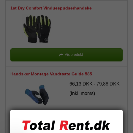
1st Dry Comfort Vinduespudserhandske
Vis produkt
Handsker Montage Vandtætte Guide 585
66,13 DKK
-
79,88 DKK
(inkl. moms)
Vis produkt