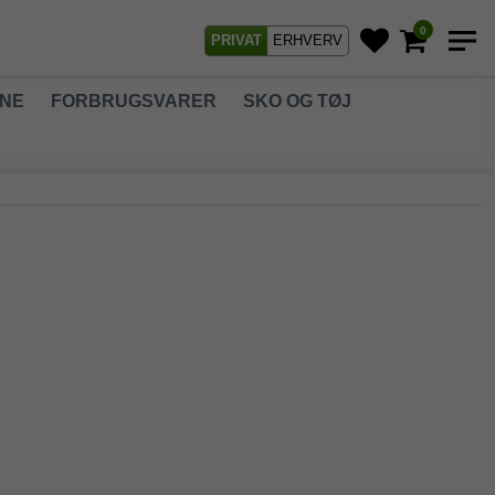
0
PRIVAT
ERHVERV
GNE
FORBRUGSVARER
SKO OG TØJ