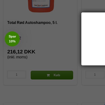
Total Rød Autoshampoo, 5 l.
Total Rød 
Spar
1111192
1111222
10%
216,12 DKK
45,75 
(inkl. moms)
(inkl. moms
Køb