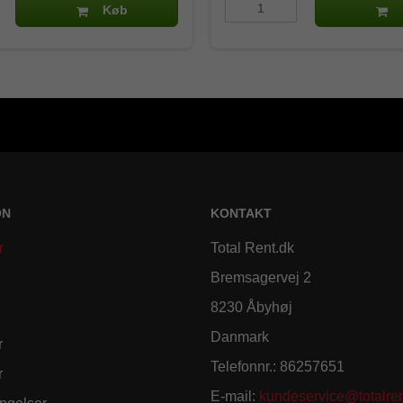
Køb
ON
KONTAKT
r
Total Rent.dk
Bremsagervej 2
8230 Åbyhøj
Danmark
r
Telefonnr.
:
86257651
r
E-mail
:
kundeservice@totalren