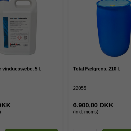
r vinduessæbe, 5 l.
Total Fælgrens, 210 l.
22055
 DKK
6.900,00 DKK
)
(inkl. moms)