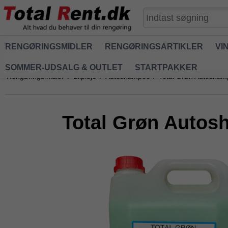
RENGØRINGSMIDLER
RENGØRINGSARTIKLER
VI
SOMMER-UDSALG & OUTLET
STARTPAKKER
Rengøringsmidler
/
Bilpleje
/
Autoshampoo
/
Total Grøn Autoshamp
Total Grøn Autosh