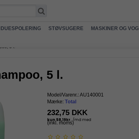
NDUESPOLERING
STØVSUGERE
MASKINER OG VO
oo, 5 l.
ampoo, 5 l.
Model/Varenr.:
AU140001
Mærke:
Total
232,75 DKK
(inkl. moms)