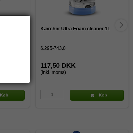
20 l.
Kærcher Ultra Foam cleaner 1l.
6.295-743.0
117,50 DKK
(inkl. moms)
Køb
Køb