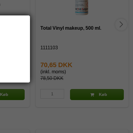
Total Vinyl makeup, 500 ml.
1111103
70,65 DKK
(inkl. moms)
78,50 DKK
Køb
Køb