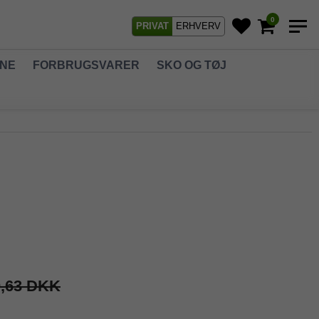
0
PRIVAT
ERHVERV
GNE
FORBRUGSVARER
SKO OG TØJ
0,63 DKK