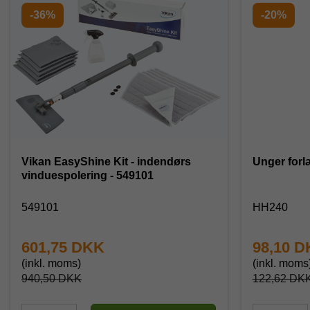
-36%
-20%
Vikan EasyShine Kit - indendørs
Unger forl
vinduespolering - 549101
549101
HH240
601,75 DKK
98,10 
(inkl. moms)
(inkl. moms
940,50 DKK
122,62 DK