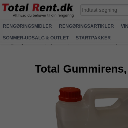
RENGØRINGSMIDLER
RENGØRINGSARTIKLER
VI
SOMMER-UDSALG & OUTLET
STARTPAKKER
Rengøringsmidler
/
Bilpleje
/
Interiørrens
/
Total Gummirens, 5 l.
Total Gummirens, 