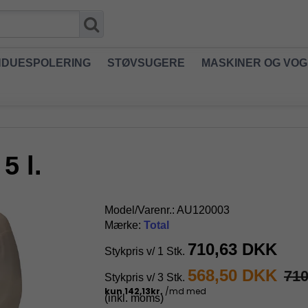
NDUESPOLERING
STØVSUGERE
MASKINER OG VO
5 l.
Model/Varenr.:
AU120003
Mærke:
Total
710,63 DKK
Stykpris v/ 1 Stk.
568,50 DKK
71
Stykpris v/ 3 Stk.
(inkl. moms)