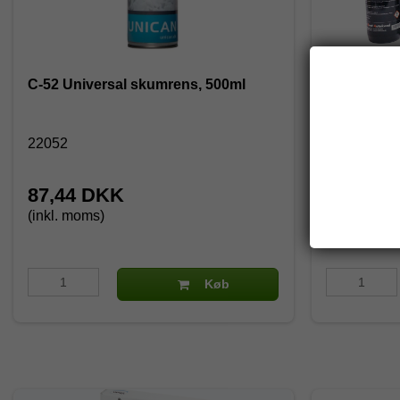
C-52 Universal skumrens, 500ml
Total Bilple
22052
5000
87,44 DKK
290,00
(inkl. moms)
(inkl. moms
453,75 DK
Køb