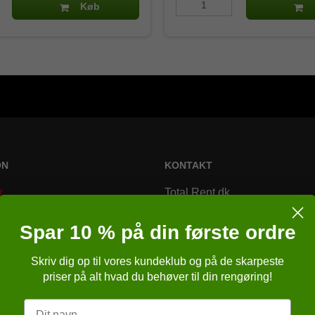
Køb
ON
KONTAKT
r
Total Rent.dk
Bremsagervej 2
Spar 10 % på din første ordre
8230 Åbyhøj
Skriv dig op til vores kundeklub og på de skarpeste
Danmark
r
priser på alt hvad du behøver til din rengøring!
Telefonnr.
:
86257651
r
Navn
E-mail
:
kundeservice@totalren
ngelser