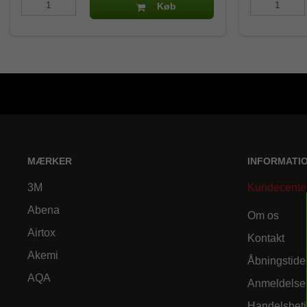
Køb
MÆRKER
INFORMATI
3M
Kundecente
Abena
Om os
Airtox
Kontakt
Akemi
Åbningstide
AQA
Anmeldelse
Handelsbeti