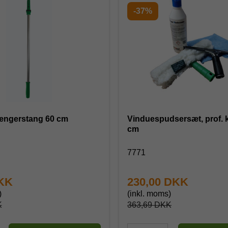
-37%
ængerstang 60 cm
Vinduespudsersæt, prof. kva
cm
7771
DKK
230,00 DKK
)
(inkl. moms)
K
363,69 DKK