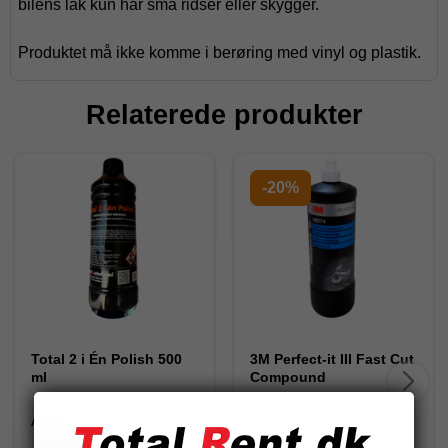
bilens lak kun har små ridser eller skygger.
Produktet må ikke komme i berøring med vinyl og plastik.
Relaterede produkter
-20%
Total 2 i Én Polish 500
3M Perfect-it III Fast Cut
ml
Compound
AU110009-1
09374