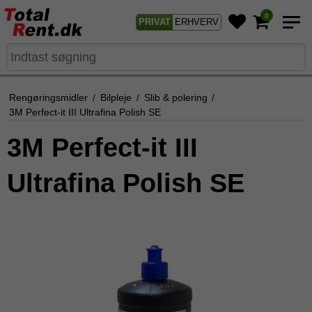
0
PRIVAT
ERHVERV
Rengøringsmidler
/
Bilpleje
/
Slib & polering
/
3M Perfect-it III Ultrafina Polish SE
3M Perfect-it III
Ultrafina Polish SE