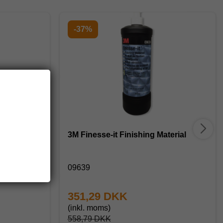
-37%
e PLUS
3M Finesse-it Finishing Material
09639
351,29 DKK
(inkl. moms)
558,79 DKK