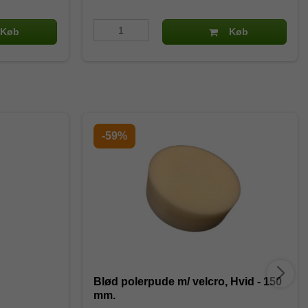
Køb
Køb
-59%
Blød polerpude m/ velcro, Hvid - 150
mm.