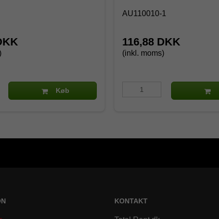
AU110010-1
 DKK
116,88 DKK
)
(inkl. moms)
Køb
ON
KONTAKT