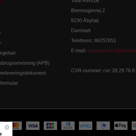
r
Total Rent.dk
Bremsagervej 2
8230 Åbyhøj
Danmark
r
Telefonnr.
:
86257651
r
E-mail
:
kundeservice@totalren
ngelser
sbrugsanvisning (APB)
CVR-nummer
:
cvr: 28 29 76 6
verleveringsdokument
sformular
e