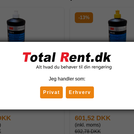
-13%
Jeg handler som:
-it III Fast Cut Compound
3M Perfect-it III Extra Fin
Compound
Privat
Erhverv
80349
 DKK
601,52 DKK
)
(inkl. moms)
K
692,78 DKK