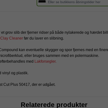
Eller se butikkens åbningstider her
r et grov slib der fjerner ridser på både nylakerede og hærdet bi
Clay Cleaner
før du laver en slibning.
 Compound kan eventuelle skygger og spor fjernes med en finere
icrofiberklud, eller bruges sammen med en polermaskine.
 efterbehandles med
Lakforsegler.
vinyl og plastik.
t Cut Plus 50417, der er udgået.
Relaterede produkter