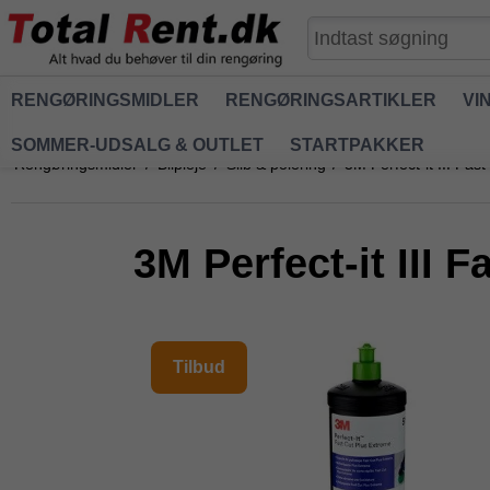
RENGØRINGSMIDLER
RENGØRINGSARTIKLER
VI
SOMMER-UDSALG & OUTLET
STARTPAKKER
Rengøringsmidler
/
Bilpleje
/
Slib & polering
/
3M Perfect-it III F
3M Perfect-it III
Tilbud