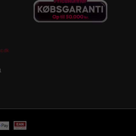
t.dk
1