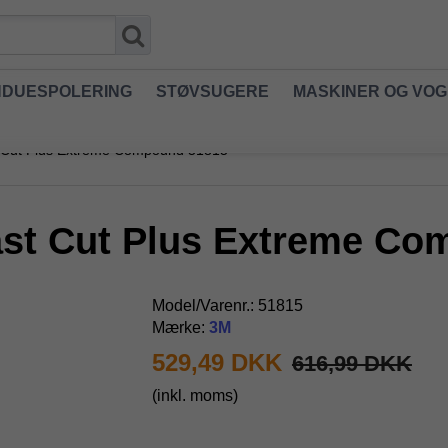
NDUESPOLERING
STØVSUGERE
MASKINER OG VO
ast Cut Plus Extreme Compound 51815
 Fast Cut Plus Extreme C
Model/Varenr.:
51815
Mærke:
3M
529,49 DKK
616,99 DKK
(inkl. moms)