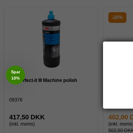
-20%
Spar
10%
3M Perfect-it III Machine polish
3M Perfect
09376
09374
417,50 DKK
402,00
(inkl. moms)
(inkl. moms
502,50 DK