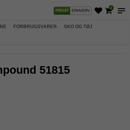
0
PRIVAT
ERHVERV
GNE
FORBRUGSVARER
SKO OG TØJ
ompound 51815