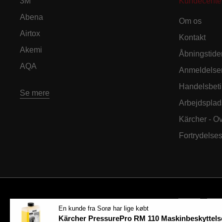
3M
Kundecente
Abena
Om os
Airtox
Kontakt
Akemi
Åbningstide
AQA
Anmeldelse
Handelsbeti
Se mere
Arbejdsplad
Kärcher - O
Fortrydelse
En kunde fra Sorø har lige købt
Kärcher PressurePro RM 110 Maskinbeskyttels