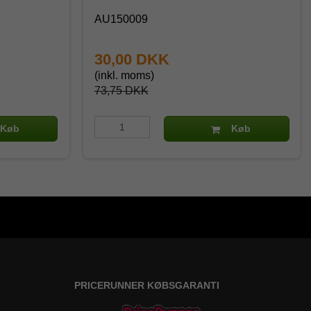
AU150009
30,00 DKK
(inkl. moms)
73,75 DKK
Køb
Køb
PRICERUNNER KØBSGARANTI