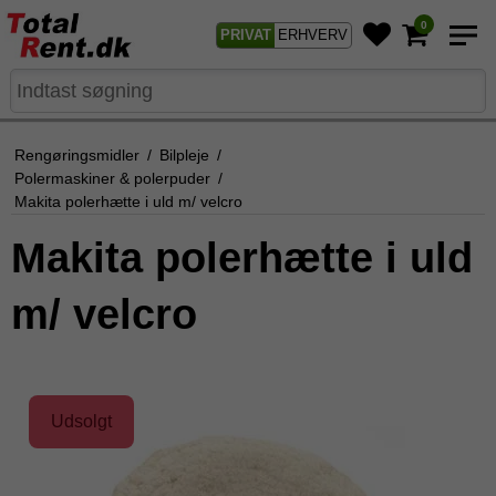
0
PRIVAT
ERHVERV
Rengøringsmidler
/
Bilpleje
/
Polermaskiner & polerpuder
/
Makita polerhætte i uld m/ velcro
Makita polerhætte i uld
m/ velcro
Udsolgt