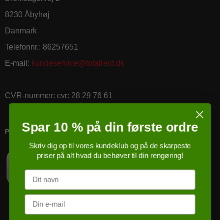
8230 Åbyhøj
Danmark
Telefonnr.
:
86257651
E-mail
:
kundeservice@totalrent.dk
CVR-nummer
:
cvr: 28 29 76 61
Spar 10 % på din første ordre
PRICERUNNER KØBSGARANTI
Skriv dig op til vores kundeklub og på de skarpeste
priser på alt hvad du behøver til din rengøring!
Navn
Email