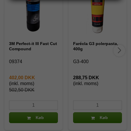
3M Perfect-it III Fast Cut
Farécla G3 polerpasta,
Compound
400g
09374
G3-400
402,00 DKK
288,75 DKK
(inkl. moms)
(inkl. moms)
502,50 DKK
Køb
Køb