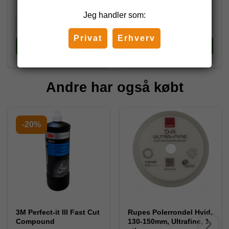
Jeg handler som:
Privat
Erhverv
Køb
Køb
Andre har også købt
-20%
3M Perfect-it III Fast Cut
Rupes Polerrondel Hvid,
Compound
130-150mm, Ultrafine, 1