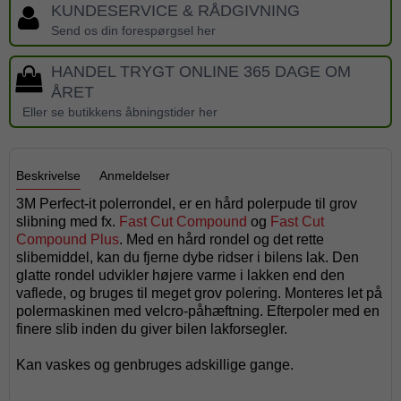
KUNDESERVICE & RÅDGIVNING
Send os din forespørgsel her
HANDEL TRYGT ONLINE 365 DAGE OM
ÅRET
Eller se butikkens åbningstider her
Beskrivelse
Anmeldelser
3M Perfect-it polerrondel, er en hård polerpude til grov
slibning med fx.
Fast Cut Compound
og
Fast Cut
Compound Plus
. Med en hård rondel og det rette
slibemiddel, kan du fjerne dybe ridser i bilens lak. Den
glatte rondel udvikler højere varme i lakken end den
vaflede, og bruges til meget grov polering. Monteres let på
polermaskinen med velcro-påhæftning. Efterpoler med en
finere slib inden du giver bilen lakforsegler.
Kan vaskes og genbruges adskillige gange.