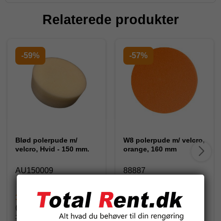
Relaterede produkter
-59%
-57%
Blød polerpude m/
W8 polerpude m/ velcro,
velcro, Hvid - 150 mm.
orange, 160 mm
AU150009
88887
30,00 DKK
61,25 DKK
(inkl. moms)
(inkl. moms)
73,75 DKK
142,50 DKK