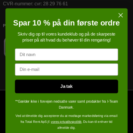
CVR-nummer
:
cvr: 28 29 76 61
Spar 10 % på din første ordre
PRICERUNNER KØBSGARANTI
Skriv dig op til vores kundeklub og på de skarpeste
priser på alt hvad du behøver til din rengøring!
Navn
Email
Ja tak
**Gælder ikke i forvejen nedsatte varer samt produkter fra I-Team
Danmark.
Ved at tilmelde dig accepterer du at modtage markedsføring via email
fra Total Rent ApS jf.
vores privatlivspolitik
. Du kan til enhver tid
afmelde dig.