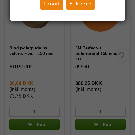
Privat
Erhverv
Blød polerpude m/
3M Perfect-it
velcro, Hvid - 150 mm.
polerrondel 150 mm, 2
stk.
AU150009
09550
30,00 DKK
386,25 DKK
(inkl. moms)
(inkl. moms)
73,75 DKK
Køb
Køb