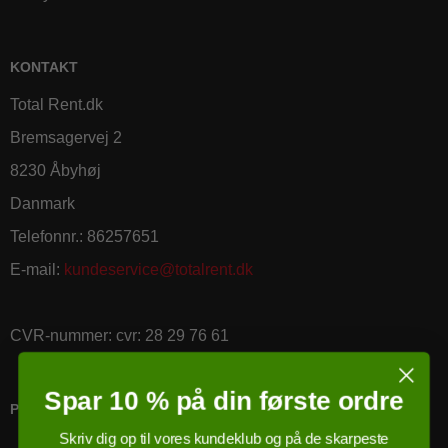
KONTAKT
Total Rent.dk
Bremsagervej 2
8230 Åbyhøj
Danmark
Telefonnr.
:
86257651
E-mail
:
kundeservice@totalrent.dk
CVR-nummer
:
cvr: 28 29 76 61
Spar 10 % på din første ordre
PRICERUNNER KØBSGARANTI
Skriv dig op til vores kundeklub og på de skarpeste