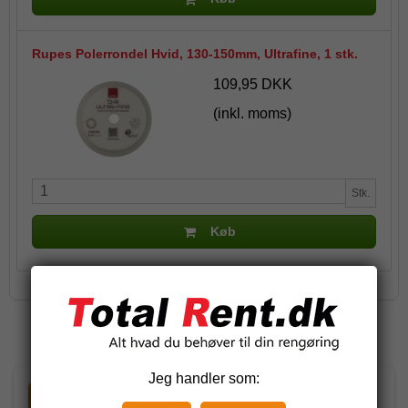
Rupes Polerrondel Hvid, 130-150mm, Ultrafine, 1 stk.
109,95 DKK
(inkl. moms)
Stk.
Køb
Relaterede produkter
Jeg handler som:
-59%