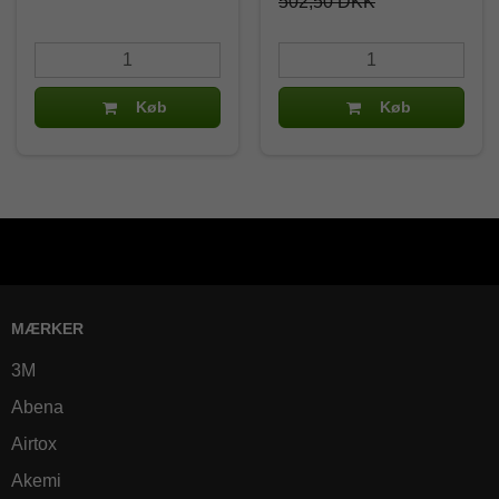
502,50 DKK
Køb
Køb
MÆRKER
3M
Abena
Airtox
Akemi