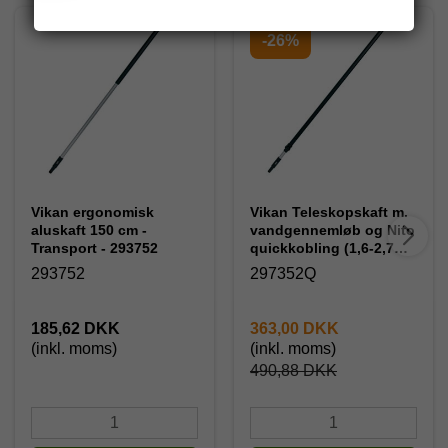
-26%
Vikan ergonomisk
Vikan Teleskopskaft m.
aluskaft 150 cm -
vandgennemløb og Nito
Transport - 293752
quickkobling (1,6-2,7m)
297352Q
293752
297352Q
185,62 DKK
363,00 DKK
(inkl. moms)
(inkl. moms)
490,88 DKK