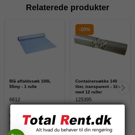
Relaterede produkter
-10%
Blå affaldssæk 100L
Containersække 140
55my - 1 rulle
liter, transparent - 1ks.
med 12 ruller
6612
125395
59,62 DKK
468,00 DKK
(inkl. moms)
(inkl. moms)
520,00 DKK