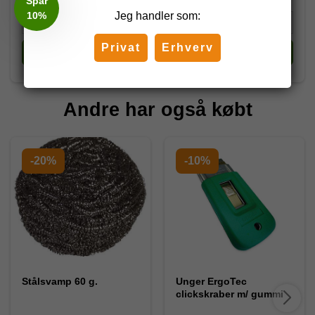
Spar
10%
Jeg handler som:
Privat
Erhverv
Køb
Køb
Andre har også købt
-20%
-10%
Stålsvamp 60 g.
Unger ErgoTec
clickskraber m/ gummi