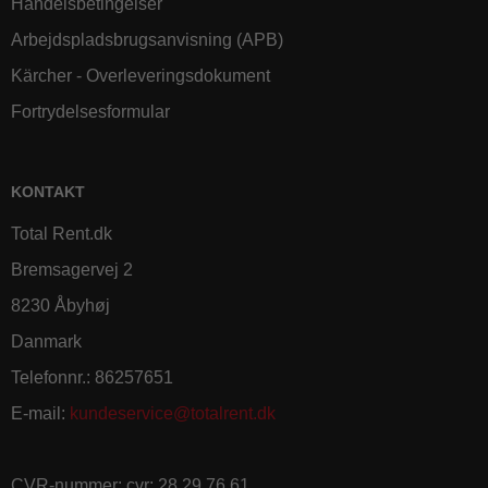
Handelsbetingelser
Arbejdspladsbrugsanvisning (APB)
Kärcher - Overleveringsdokument
Fortrydelsesformular
KONTAKT
Total Rent.dk
Bremsagervej 2
8230 Åbyhøj
Danmark
Telefonnr.
:
86257651
E-mail
:
kundeservice@totalrent.dk
CVR-nummer
:
cvr: 28 29 76 61