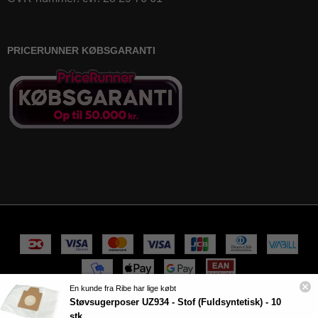
PRICERUNNER KØBSGARANTI
En kunde fra Ribe har lige købt
Støvsugerposer UZ934 - Stof (Fuldsyntetisk) - 10
100% sikker handel
stk.