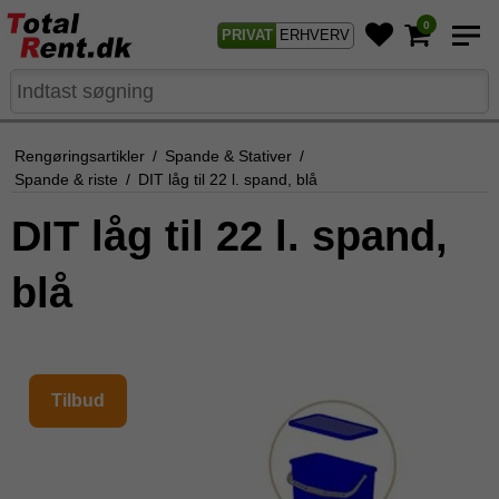
0
PRIVAT
ERHVERV
Rengøringsartikler
/
Spande & Stativer
/
Spande & riste
/
DIT låg til 22 l. spand, blå
DIT låg til 22 l. spand,
blå
Tilbud