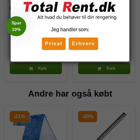
602510-R
101420
Spar
135,00 DKK
456,12 DKK
10%
Jeg handler som:
(inkl. moms)
(inkl. moms)
180,00 DKK
483,62 DKK
Privat
Erhverv
Køb
Køb
Andre har også købt
-21%
-20%