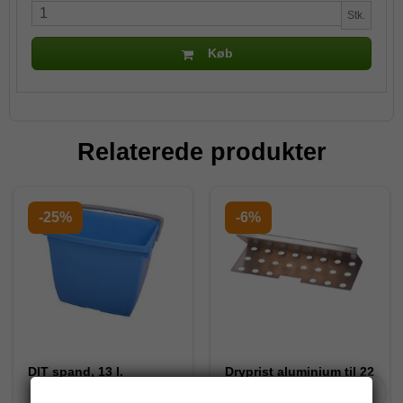
Stk.
Køb
Relaterede produkter
-25%
-6%
DIT spand, 13 l.
Dryprist aluminium til 22
liter spand