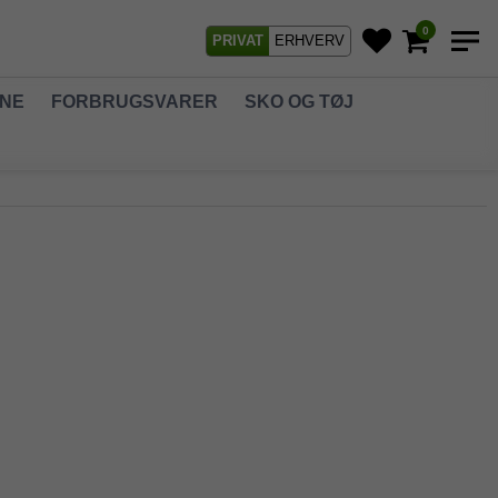
0
PRIVAT
ERHVERV
GNE
FORBRUGSVARER
SKO OG TØJ