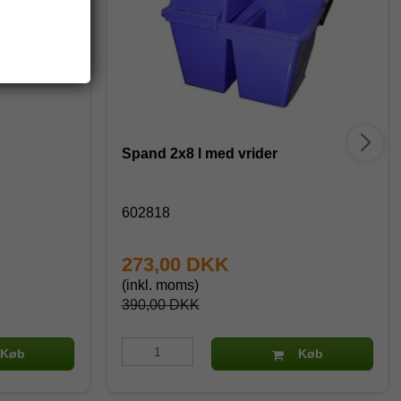
Spand 2x8 l med vrider
602818
273,00 DKK
(inkl. moms)
390,00 DKK
Køb
Køb