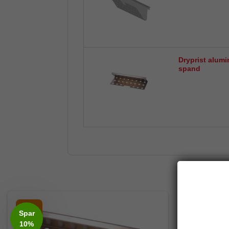
Dryprist alumin
spand
-6%
-25%
Spar
10%