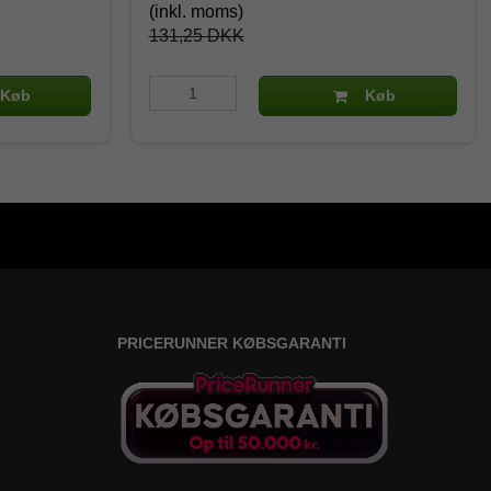
(inkl. moms)
131,25 DKK
Køb
Køb
PRICERUNNER KØBSGARANTI