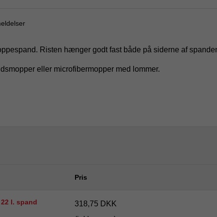
eldelser
iters moppespand. Risten hænger godt fast både på siderne af span
muldsmopper eller microfibermopper med lommer.
Pris
l 22 l. spand
318,75 DKK