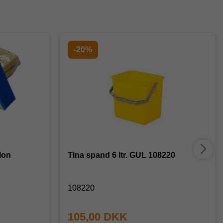
-20%
lon
Tina spand 6 ltr. GUL 108220
108220
105,00 DKK