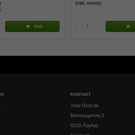
)
(inkl. moms)
K
Køb
ON
KONTAKT
r
Total Rent.dk
Bremsagervej 2
8230 Åbyhøj