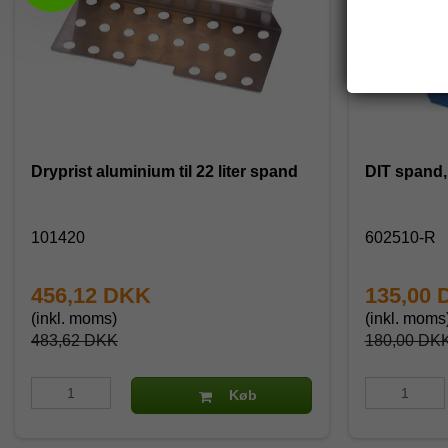
Dryprist aluminium til 22 liter spand
DIT spand, 
101420
602510-R
456,12 DKK
135,00
(inkl. moms)
(inkl. moms
483,62 DKK
180,00 DK
Køb