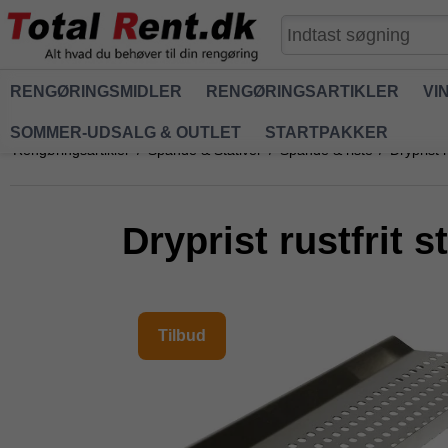
RENGØRINGSMIDLER
RENGØRINGSARTIKLER
VI
SOMMER-UDSALG & OUTLET
STARTPAKKER
Rengøringsartikler
/
Spande & Stativer
/
Spande & riste
/
Dryprist r
Dryprist rustfrit st
Tilbud