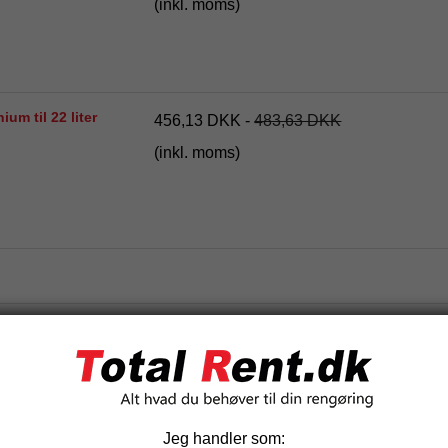
(inkl. moms)
ium til 22 liter
456,13 DKK
-
483,63 DKK
(inkl. moms)
Relaterede produkter
-20%
Jeg handler som: