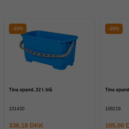
-15%
-20%
Tina spand, 22 l. blå
Tina spand
101430
108219
336,18 DKK
105,00