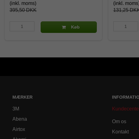
(inkl. moms)
(inkl. moms
395,50 DKK
131,25 DK
Køb
MÆRKER
INFORMATI
3M
Kundecente
Abena
Om os
Airtox
Kontakt