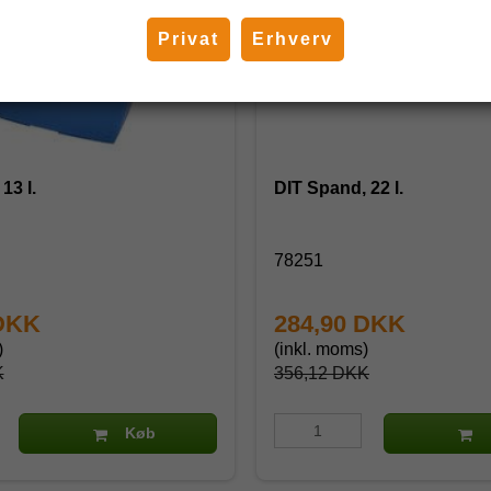
Privat
Erhverv
13 l.
DIT Spand, 22 l.
78251
 DKK
284,90 DKK
)
(inkl. moms)
K
356,12 DKK
Køb