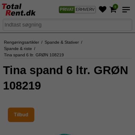
0
PRIVAT
ERHVERV
Rengøringsartikler
/
Spande & Stativer
/
Spande & riste
/
Tina spand 6 ltr. GRØN 108219
Tina spand 6 ltr. GRØN
108219
Tilbud