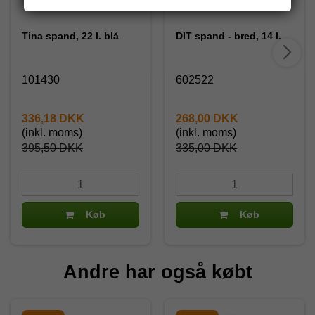
Tina spand, 22 l. blå
DIT spand - bred, 14 l.
101430
602522
336,18 DKK
268,00 DKK
(inkl. moms)
(inkl. moms)
395,50 DKK
335,00 DKK
Køb
Køb
Andre har også købt