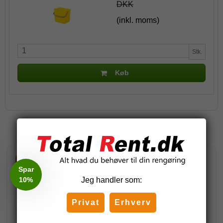
DKK
(inkl. moms)
Stk.
Køb
Relaterede produkter
-15%
-20%
Spar
10%
Jeg handler som:
Privat
Erhverv