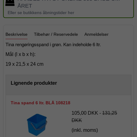
ÅRET
Eller se butikkens åbningstider her
Beskrivelse
Tilbehør / Reservedele
Anmeldelser
Tina rengøringsspand i grøn.
Kan indeholde 6 ltr.
Mål (l x b x h):
19 x 21,5 x 24 cm
Lignende produkter
Tina spand 6 ltr. BLÅ 108218
105,00 DKK
-
131,25
DKK
(inkl. moms)