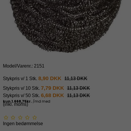
Model/Varenr.:
2151
8,90 DKK
Stykpris v/ 1 Stk.
11,13 DKK
7,79 DKK
Stykpris v/ 10 Stk.
11,13 DKK
6,68 DKK
Stykpris v/ 50 Stk.
11,13 DKK
(inkl. moms)
Ingen bedømmelse