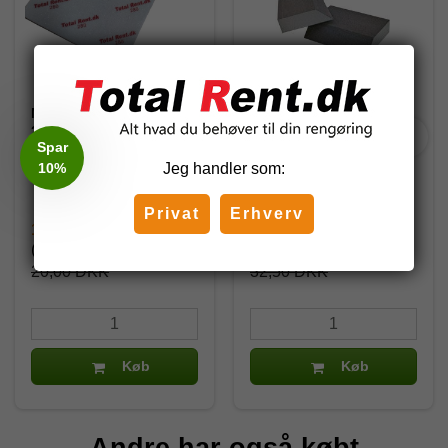
Mirakel Power svamp -
Slibeklods med skrå
280
kant
Spar
10%
Jeg handler som:
11
711518
Privat
Erhverv
13,69 DKK
22,50 DKK
(inkl. moms)
(inkl. moms)
20,00 DKK
32,50 DKK
Køb
Køb
Andre har også købt