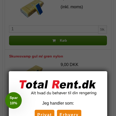
(inkl. moms)
Stk.
Køb
Skuresvamp gul m/ grøn nylon
9,00 DKK
(inkl. moms)
Stk.
Spar
10%
Jeg handler som:
Køb
Privat
Erhverv