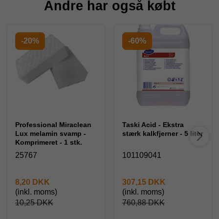
Andre har også købt
-20%
-60%
Professional Miraclean
Taski Acid - Ekstra
Lux melamin svamp -
stærk kalkfjerner - 5 liter
Komprimeret - 1 stk.
25767
101109041
8,20 DKK
307,15 DKK
(inkl. moms)
(inkl. moms)
10,25 DKK
760,88 DKK