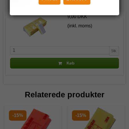
Skuresvamp gul m/ hvid nylon
9,00 DKK
(inkl. moms)
Stk.
Køb
Relaterede produkter
-15%
-15%