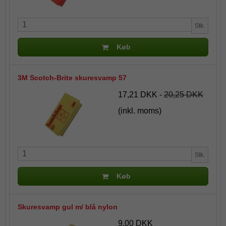
Stk.
Køb
3M Scotch-Brite skuresvamp 57
17,21 DKK
-
20,25 DKK
(inkl. moms)
Stk.
Køb
Skuresvamp gul m/ blå nylon
9,00 DKK